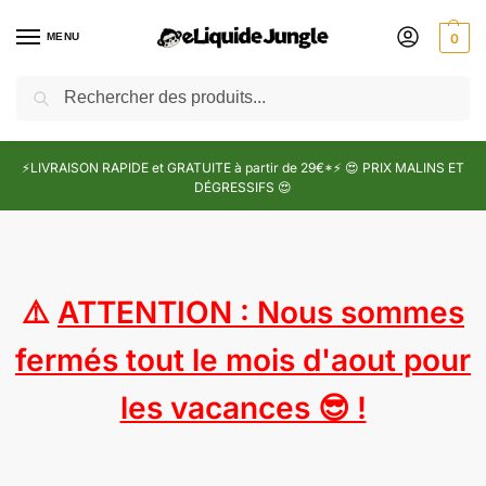
MENU
0
Recherche
⚡LIVRAISON RAPIDE et GRATUITE à partir de 29€*⚡ 😍 PRIX MALINS ET
DÉGRESSIFS 😍
⚠️
ATTENTION : Nous sommes
fermés tout le mois d'aout pour
les vacances 😎 !