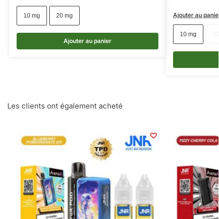
Ajouter au panie
10 mg
20 mg
10 mg
2
Ajouter au panier
Les clients ont également acheté