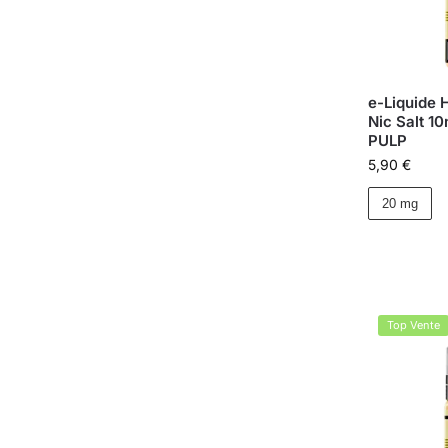
e-Liquide 
Nic Salt 10
PULP
5,90
€
20 mg
Top Vente