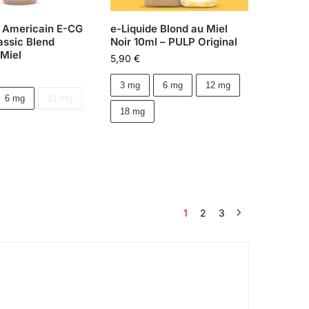
e Americain E-CG
e-Liquide Blond au Miel
assic Blend
Noir 10ml – PULP Original
 Miel
5,90
€
3 mg
6 mg
12 mg
6 mg
11 mg
18 mg
1
2
3