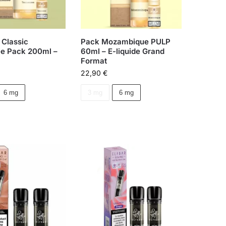
 Classic
Pack Mozambique PULP
e Pack 200ml –
60ml – E-liquide Grand
Format
22,90
€
6 mg
3 mg
6 mg