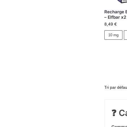
Recharge E
– Elfbar x
8,49
€
10 mg
❓ C
Comment