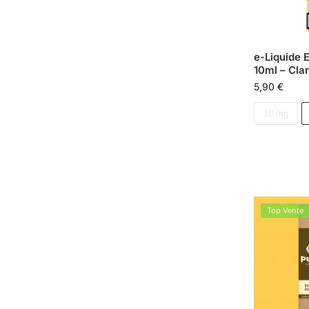
e-Liquide E
10ml – Cla
5,90
€
10 mg
Top Vente