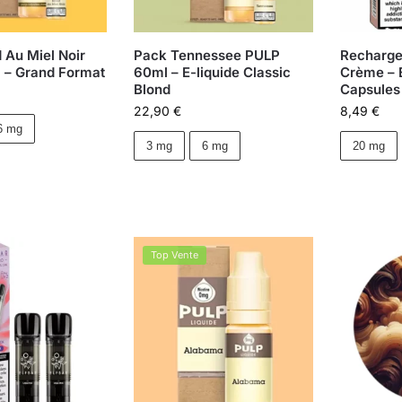
 Au Miel Noir
Pack Tennessee PULP
Recharge 
 – Grand Format
60ml – E-liquide Classic
Crème – E
Blond
Capsules
22,90
€
8,49
€
6 mg
3 mg
6 mg
20 mg
Top Vente