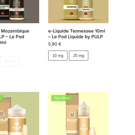
e Mozambique
e-Liquide Tennessee 10ml
LP – Le Pod
– Le Pod Liquide by PULP
0ml
5,90
€
10 mg
20 mg
20 mg
e
Top Vente