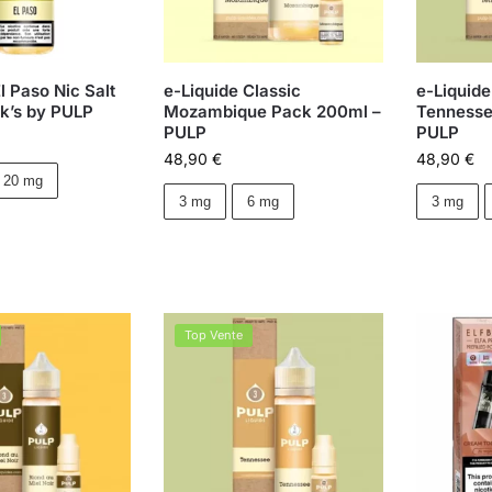
l Paso Nic Salt
e-Liquide Classic
e-Liquide
rk’s by PULP
Mozambique Pack 200ml –
Tennesse
PULP
PULP
48,90
€
48,90
€
20 mg
3 mg
6 mg
3 mg
Top Vente