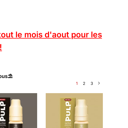
t le mois d'aout pour les
!
ous⛱️
1
2
3