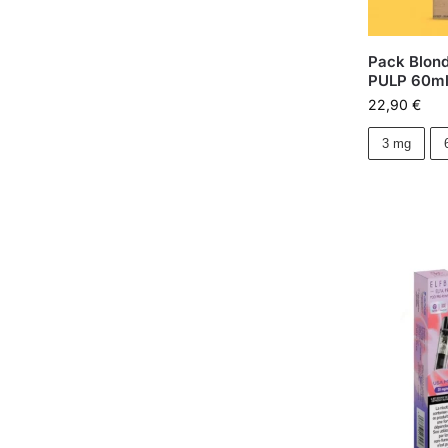
Pack Blond
PULP 60ml
22,90
€
3 mg