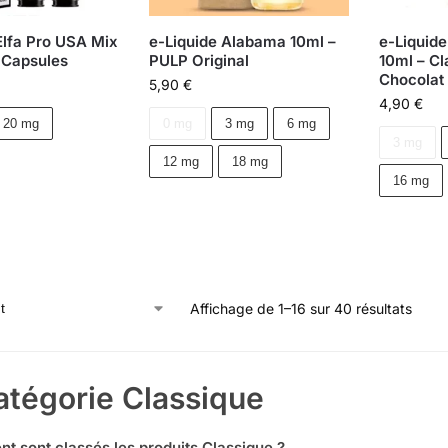
lfa Pro USA Mix
e-Liquide Alabama 10ml –
e-Liquid
2 Capsules
PULP Original
10ml – Cl
Chocolat
5,90
€
4,90
€
20 mg
0 mg
3 mg
6 mg
3 mg
12 mg
18 mg
16 mg
Affichage de 1–16 sur 40 résultats
atégorie
Classique
 sont classés les produits Classique ?