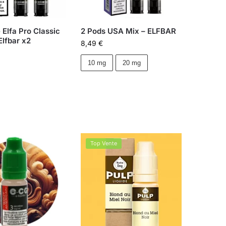
Elfa Pro Classic
2 Pods USA Mix – ELFBAR
lfbar x2
8,49
€
10 mg
20 mg
Top Vente