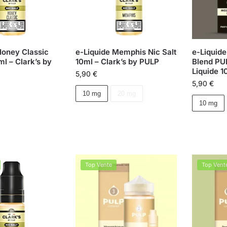
Honey Classic
e-Liquide Memphis Nic Salt
e-Liquid
ml – Clark’s by
10ml – Clark’s by PULP
Blend PU
Liquide 1
5,90
€
5,90
€
10 mg
20 mg
10 mg
Top Vente
Top Vent