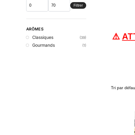
Filtrer
ARÔMES
⚠️
AT
Classiques
(39)
Gourmands
(1)