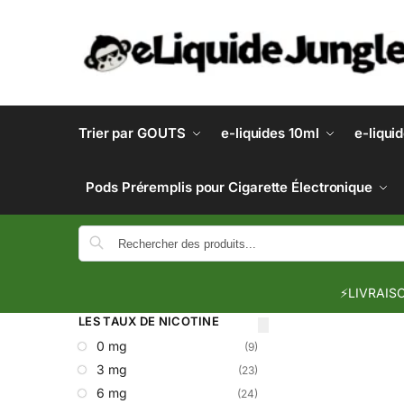
Trier par GOUTS
e-liquides 10ml
e-liqui
Pods Préremplis pour Cigarette Électronique
⚡LIVRAISO
LES TAUX DE NICOTINE
0 mg
(9)
3 mg
(23)
6 mg
(24)