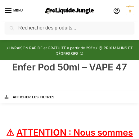
MENU
0
Recherche
⚡LIVRAISON RAPIDE et GRATUITE à partir de 29€*⚡ 😍 PRIX MALINS ET
DÉGRESSIFS 😍
Enfer Pod 50ml – VAPE 47
AFFICHER LES FILTRES
⚠️
ATTENTION : Nous sommes