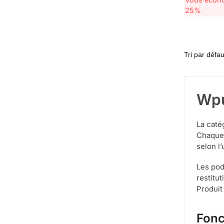
25%
Wpu
La caté
Chaque 
selon l’
Les pod
restitu
Produit
Fonc