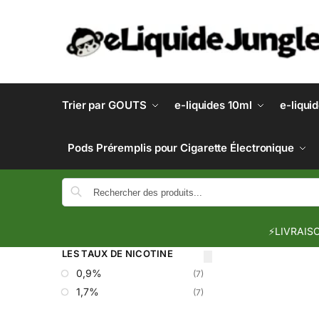
Trier par GOUTS
e-liquides 10ml
e-liqui
Pods Préremplis pour Cigarette Électronique
⚡LIVRAISO
LES TAUX DE NICOTINE
0,9%
(7)
1,7%
(7)