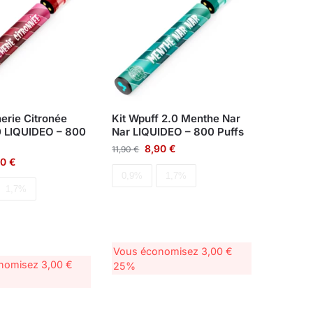
erie Citronée
Kit Wpuff 2.0 Menthe Nar
0 LIQUIDEO – 800
Nar LIQUIDEO – 800 Puffs
8,90
€
11,90
€
90
€
0,9%
1,7%
1,7%
Vous économisez
3,00
€
onomisez
3,00
€
25%