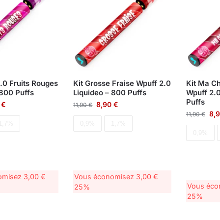
2.0 Fruits Rouges
Kit Grosse Fraise Wpuff 2.0
Kit Ma Ch
 800 Puffs
Liquideo – 800 Puffs
Wpuff 2.
Puffs
0
€
8,90
€
11,90
€
8,
11,90
€
1,7%
0,9%
1,7%
0,9%
omisez
3,00
€
Vous économisez
3,00
€
Vous éc
25%
25%