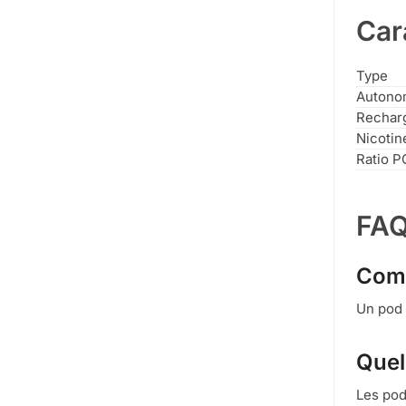
Car
Type
Autono
Rechar
Nicotin
Ratio P
FAQ
Comb
Un pod 
Quel
Les pod