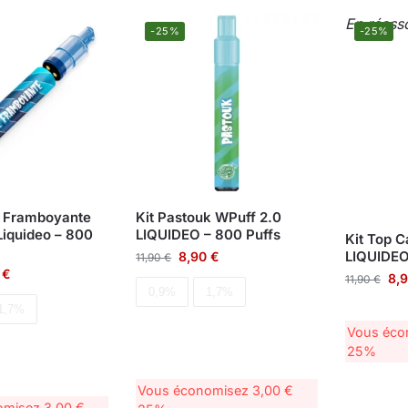
En réasso
-25%
-25%
le Framboyante
Kit Pastouk WPuff 2.0
Liquideo – 800
LIQUIDEO – 800 Puffs
Kit Top C
LIQUIDEO
8,90
€
11,90
€
0
€
8,
11,90
€
0,9%
1,7%
1,7%
Vous éc
25%
Vous économisez
3,00
€
omisez
3,00
€