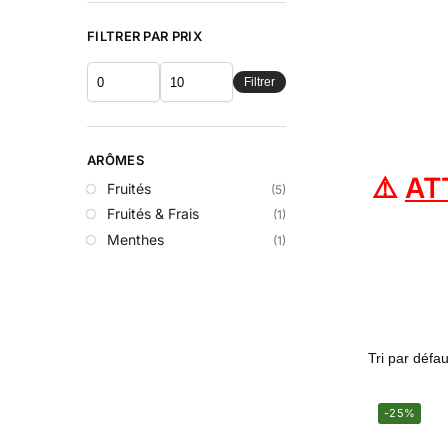
FILTRER PAR PRIX
Filtrer
ARÔMES
⚠️
AT
Fruités
(5)
Fruités & Frais
(1)
Menthes
(1)
-25%