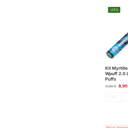
-25%
Kit Myrtil
Wpuff 2.0 
Puffs
8,9
11,90
€
0,9%
Vous écon