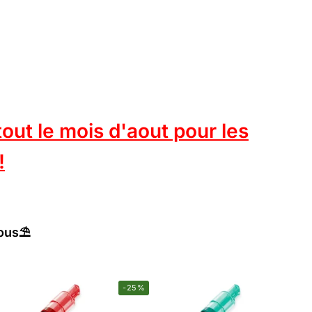
t le mois d'aout pour les
!
ous⛱️
-25%