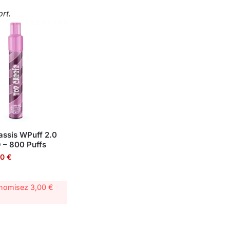
rt.
assis WPuff 2.0
 – 800 Puffs
90
€
onomisez
3,00
€