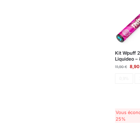
Kit Wpuff 
Liquideo –
8,9
11,90
€
0,9%
Vous écon
25%