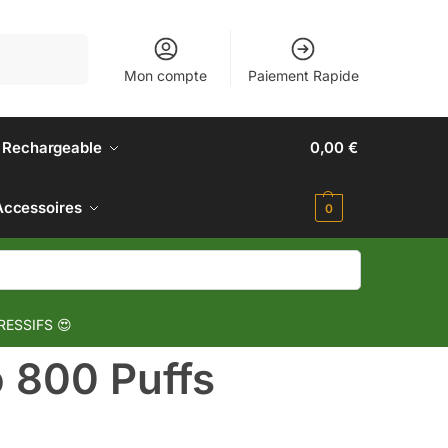
Recherche
Mon compte
Paiement Rapide
 Rechargeable
0,00
€
Accessoires
0
RESSIFS 😍
o 800 Puffs