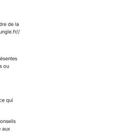
dre de la
ungle.fr//
résentes
ys ou
ce qui
onseils
e aux