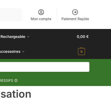
Recherche
Mon compte
Paiement Rapide
 Rechargeable
0,00
€
Accessoires
0
RESSIFS 😍
isation