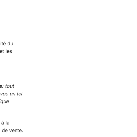
ité du
et les
e
: tout
vec un tel
ique
 à la
 de vente.