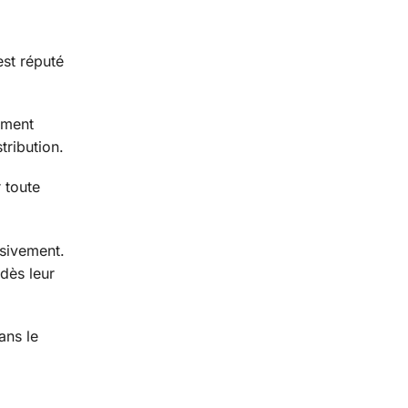
est réputé
mment
tribution.
r toute
usivement.
dès leur
ans le