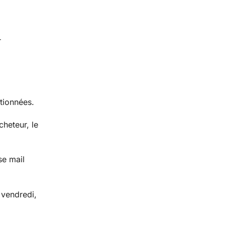
r
tionnées.
heteur, le
se mail
 vendredi,