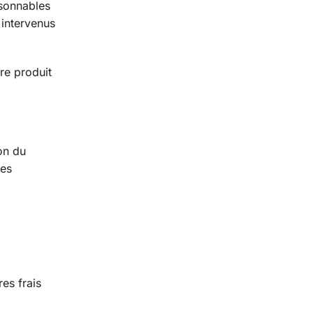
isonnables
intervenus
re produit
on du
les
res frais