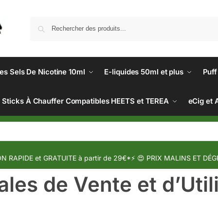
des Sels De Nicotine 10ml
E-liquides 50ml et plus
Puff
Sticks À Chauffer Compatibles HEETS et TEREA
eCig et 
N RAPIDE et GRATUITE à partir de 29€*⚡ 😍 PRIX MALINS ET DÉG
les de Vente et d’Util