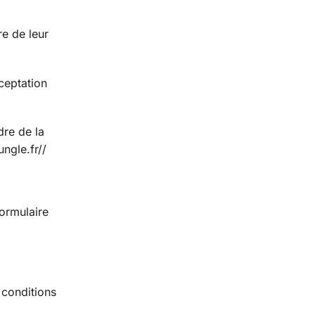
re de leur
cceptation
dre de la
ungle.fr//
formulaire
 conditions