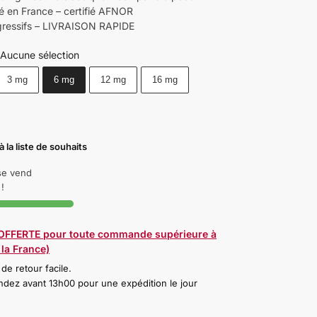
é en France – certifié AFNOR
gressifs – LIVRAISON RAPIDE
Aucune sélection
3 mg
6 mg
12 mg
16 mg
à la liste de souhaits
 se vend
!
 OFFERTE pour toute commande supérieure à
la France)
 de retour facile.
ez avant 13h00 pour une expédition le jour