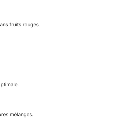
ans fruits rouges.
.
optimale.
pres mélanges.