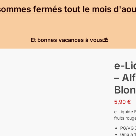
mmes fermés tout le mois d'aout
Et bonnes vacances à vous⛱️
e-Li
– Al
Blon
5,90
€
e-Liquide 
fruits roug
PG/VG 7
0mg à 1