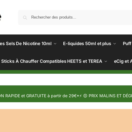
des Sels De Nicotine 10ml
E-liquides 50ml et plus
Puff
Sticks À Chauffer Compatibles HEETS et TEREA
eCig et 
N RAPIDE et GRATUITE à partir de 29€*⚡ 😍 PRIX MALINS ET DÉG