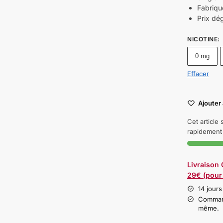
Fabriqu
Prix dé
NICOTINE
:
0 mg
Effacer
Ajouter 
Cet article
rapidement 
Livraison
29€ (pour 
14 jours
Command
même.