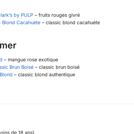
Clark’s by PULP
– fruits rouges givré
ic Blond Cacahuète
– classic blond cacahuète
imer
id
– mangue rose exotique
ssic Brun Boisé
– classic brun boisé
 Blond
– classic blond authentique
moins de 18 ans).