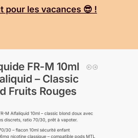
 pour les vacances 😎 !
quide FR-M 10ml
faliquid – Classic
d Fruits Rouges
FR-M Alfaliquid 10ml – classic blond doux avec
es discrets, ratio 70/30, prêt à vapoter.
0/30 – flacon 10ml sécurité enfant
6mg nicotine classique – compatible pods MTL