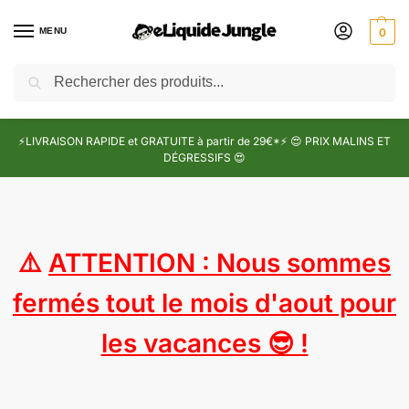
MENU
0
Recherche
⚡LIVRAISON RAPIDE et GRATUITE à partir de 29€*⚡ 😍 PRIX MALINS ET
DÉGRESSIFS 😍
⚠️
ATTENTION : Nous sommes
fermés tout le mois d'aout pour
les vacances 😎 !