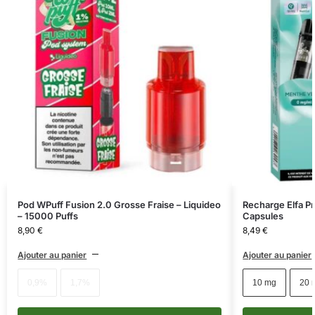
Pod WPuff Fusion 2.0 Grosse Fraise – Liquideo
Recharge Elfa Pr
– 15000 Puffs
Capsules
8,90
€
8,49
€
Ajouter au panier
Ajouter au panier
0,9%
1,7%
10 mg
20 