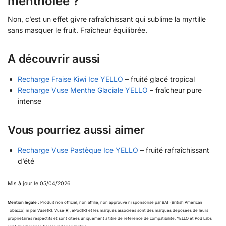
mentholée ?
Non, c’est un effet givre rafraîchissant qui sublime la myrtille
sans masquer le fruit. Fraîcheur équilibrée.
A découvrir aussi
Recharge Fraise Kiwi Ice YELLO
– fruité glacé tropical
Recharge Vuse Menthe Glaciale YELLO
– fraîcheur pure
intense
Vous pourriez aussi aimer
Recharge Vuse Pastèque Ice YELLO
– fruité rafraîchissant
d’été
Mis à jour le 05/04/2026
Mention legale :
Produit non officiel, non affilie, non approuve ni sponsorise par BAT (British American
Tobacco) ni par Vuse(R). Vuse(R), ePod(R) et les marques associees sont des marques deposees de leurs
proprietaires respectifs et sont citees uniquement a titre de reference de compatibilite. YELLO et Pod Labs