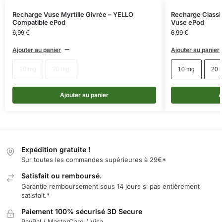
Recharge Vuse Myrtille Givrée – YELLO
Recharge Classi
Compatible ePod
Vuse ePod
6,99
€
6,99
€
Ajouter au panier
Ajouter au panier
10 mg
20 mg
10 mg
20 
Ajouter au panier
A
Expédition gratuite !
Sur toutes les commandes supérieures à 29€*
Satisfait ou remboursé.
Garantie remboursement sous 14 jours si pas entièrement
satisfait.*
Paiement 100% sécurisé 3D Secure
PayPal / MasterCard / Visa