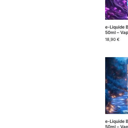
e-Liquide 
50ml – Vap
18,90
€
e-Liquide B
50ml – Vap