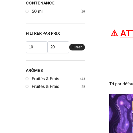
CONTENANCE
50 ml
(9)
⚠️
AT
FILTRER PAR PRIX
Filtrer
ARÔMES
Fruités & Frais
(4)
Fruités & Frais
(5)