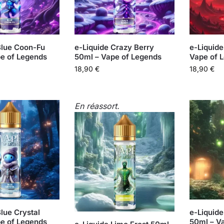
Blue Coon-Fu
e-Liquide Crazy Berry
e-Liquide
e of Legends
50ml – Vape of Legends
Vape of 
18,90
€
18,90
€
En réassort.
lue Crystal
e-Liquide
e of Legends
50ml – V