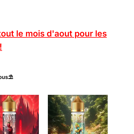
t le mois d'aout pour les
!
ous⛱️