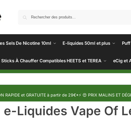
des Sels De Nicotine 10ml
E-liquides 50ml et plus
Puff
Sticks À Chauffer Compatibles HEETS et TEREA
eCig et 
N RAPIDE et GRATUITE à partir de 29€*⚡ 😍 PRIX MALINS ET DÉG
e-Liquides Vape Of 