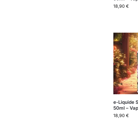
18,90
€
e-Liquide 
50ml – Vap
18,90
€