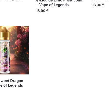
e-Liquide Limo Frost 50ml
– Vape of Legends
18,90
€
18,90
€
Sweet Dragon
e of Legends