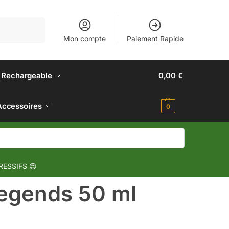
Recherche
Mon compte
Paiement Rapide
 Rechargeable
0,00
€
Accessoires
0
RESSIFS 😍
Legends 50 ml