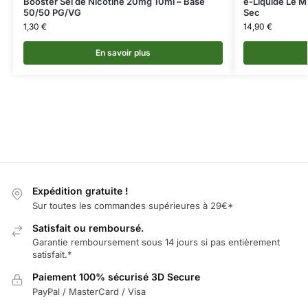
Booster Sel de Nicotine 20mg 10ml – Base
e-Liquide Le M
50/50 PG/VG
Sec
1,30
€
14,90
€
En savoir plus
Expédition gratuite !
Sur toutes les commandes supérieures à 29€*
Satisfait ou remboursé.
Garantie remboursement sous 14 jours si pas entièrement
satisfait.*
Paiement 100% sécurisé 3D Secure
PayPal / MasterCard / Visa