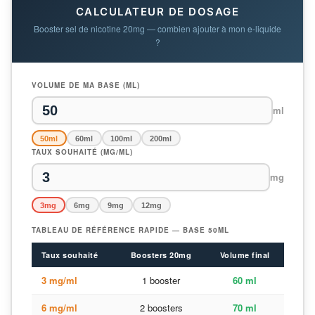
CALCULATEUR DE DOSAGE
Booster sel de nicotine 20mg — combien ajouter à mon e-liquide
?
VOLUME DE MA BASE (ML)
ml
50ml
60ml
100ml
200ml
TAUX SOUHAITÉ (MG/ML)
mg
3mg
6mg
9mg
12mg
TABLEAU DE RÉFÉRENCE RAPIDE — BASE 50ML
Taux souhaité
Boosters 20mg
Volume final
3 mg/ml
1 booster
60 ml
6 mg/ml
2 boosters
70 ml