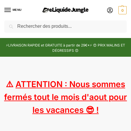
MENU
0
Recherche
⚡LIVRAISON RAPIDE et GRATUITE à partir de 29€*⚡ 😍 PRIX MALINS ET
DÉGRESSIFS 😍
⚠️
ATTENTION : Nous sommes
fermés tout le mois d'aout pour
les vacances 😎 !