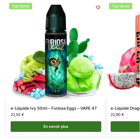
Top Vente
Top Vente
e-Liquide Ivy 50ml – Furiosa Eggz – VAPE 47
e-Liquide Drag
22,50
€
22,90
€
En savoir plus