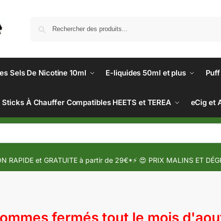
des Sels De Nicotine 10ml
E-liquides 50ml et plus
Puff
Sticks À Chauffer Compatibles HEETS et TEREA
eCig et 
N RAPIDE et GRATUITE à partir de 29€*⚡ 😍 PRIX MALINS ET DÉG
mmes fermés tout le mois d'aout 