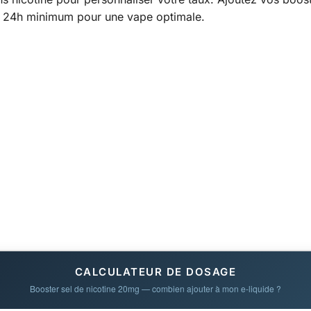
r 24h minimum pour une vape optimale.
CALCULATEUR DE DOSAGE
Booster sel de nicotine 20mg — combien ajouter à mon e-liquide ?