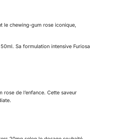
nt le chewing-gum rose iconique,
50ml. Sa formulation intensive Furiosa
 rose de l’enfance. Cette saveur
iate.
ters 20mg selon le dosage souhaité,