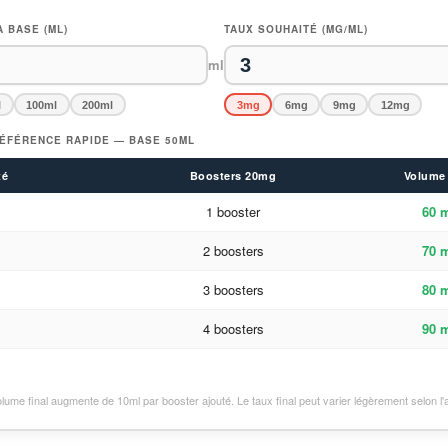
 BASE (ML)
TAUX SOUHAITÉ (MG/ML)
ml
l
100ml
200ml
3mg
6mg
9mg
12mg
ÉFÉRENCE RAPIDE — BASE 50ML
té
Boosters 20mg
Volume 
1 booster
60 
2 boosters
70 
3 boosters
80 
4 boosters
90 
olume final augmente de 10ml par booster ajouté. Le taux final peut varier légèrement selon l'a