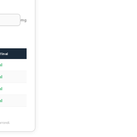
mg
final
ml
ml
ml
ml
rrondi.