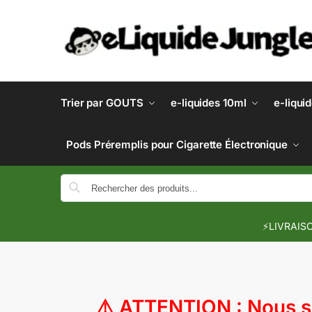
Trier par GOUTS
e-liquides 10ml
e-liqui
Pods Préremplis pour Cigarette Électronique
⚡LIVRAISO
⚠️
ATTENTION : Nous so