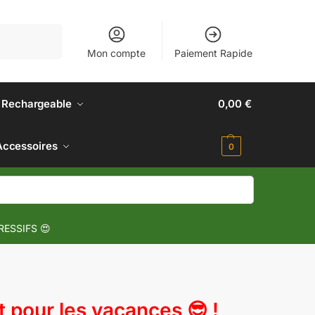
Recherche
Mon compte
Paiement Rapide
 Rechargeable
0,00
€
Accessoires
0
RESSIFS 😍
pour les vacances 😎 !