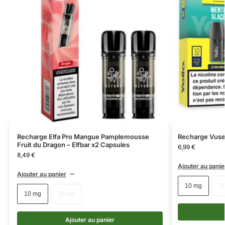
Recharge Elfa Pro Mangue Pamplemousse
Recharge Vuse
Fruit du Dragon – Elfbar x2 Capsules
6,99
€
8,49
€
Ajouter au panie
Ajouter au panier
10 mg
2
10 mg
20 mg
Ajouter au panier