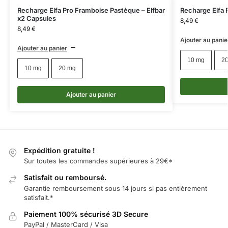
Recharge Elfa Pro Framboise Pastèque – Elfbar
Recharge Elfa P
x2 Capsules
8,49
€
8,49
€
Ajouter au panie
Ajouter au panier
10 mg
2
10 mg
20 mg
Ajouter au panier
Expédition gratuite !
Sur toutes les commandes supérieures à 29€*
Satisfait ou remboursé.
Garantie remboursement sous 14 jours si pas entièrement
satisfait.*
Paiement 100% sécurisé 3D Secure
PayPal / MasterCard / Visa