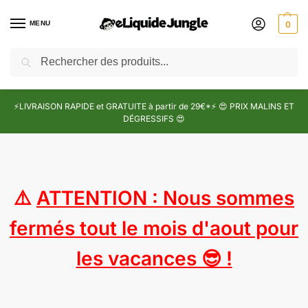
MENU
0
Recherche
⚡LIVRAISON RAPIDE et GRATUITE à partir de 29€*⚡ 😍 PRIX MALINS ET
DÉGRESSIFS 😍
⚠️
ATTENTION : Nous sommes
fermés tout le mois d'aout pour
les vacances 😎 !