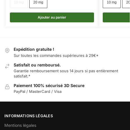
10 mg
20 mg
10 mg
2
Ajouter au panier
Expédition gratuite !
Sur toutes les commandes supérieures à 29€*
Satisfait ou remboursé.
Garantie remboursement sous 14 jours si pas entièrement
satisfait.*
Paiement 100% sécurisé 3D Secure
PayPal / MasterCard / Visa
INFORMATIONS LÉGALES
Mentions légales