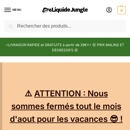
MENU
0
Recherche
⚡LIVRAISON RAPIDE et GRATUITE à partir de 29€*⚡ 😍 PRIX MALINS ET
DÉGRESSIFS 😍
⚠️
ATTENTION : Nous
sommes fermés tout le mois
d'aout pour les vacances 😎 !