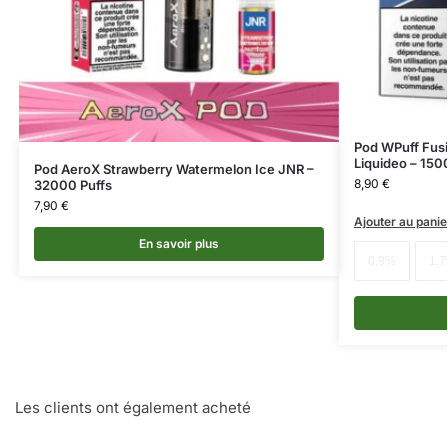
Pod WPuff Fusi
Liquideo – 150
Pod AeroX Strawberry Watermelon Ice JNR –
8,90
€
32000 Puffs
7,90
€
Ajouter au panie
En savoir plus
0,9%
1,
Les clients ont également acheté