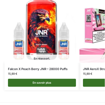
En réassort.
Falcon X Peach Berry JNR – 28000 Puffs
JNR AeroX Stra
15,89
€
15,89
€
En savoir plus