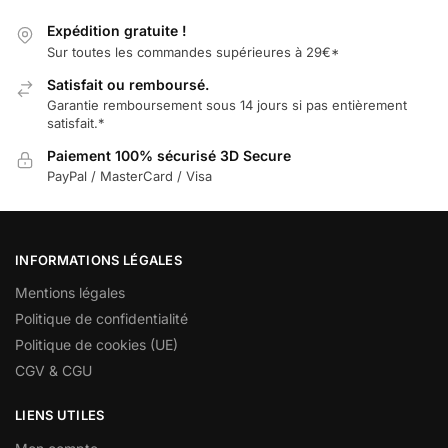
Expédition gratuite !
Sur toutes les commandes supérieures à 29€*
Satisfait ou remboursé.
Garantie remboursement sous 14 jours si pas entièrement
satisfait.*
Paiement 100% sécurisé 3D Secure
PayPal / MasterCard / Visa
INFORMATIONS LÉGALES
Mentions légales
Politique de confidentialité
Politique de cookies (UE)
CGV & CGU
LIENS UTILES