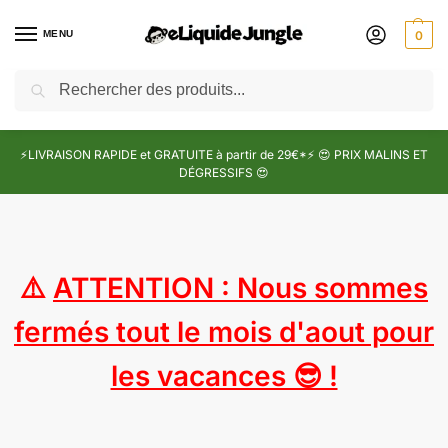
MENU
0
Recherche
⚡LIVRAISON RAPIDE et GRATUITE à partir de 29€*⚡ 😍 PRIX MALINS ET
DÉGRESSIFS 😍
⚠️
ATTENTION : Nous sommes
fermés tout le mois d'aout pour
les vacances 😎 !