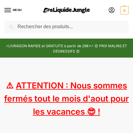
MENU
0
Recherche
⚡LIVRAISON RAPIDE et GRATUITE à partir de 29€*⚡ 😍 PRIX MALINS ET
DÉGRESSIFS 😍
⚠️
ATTENTION : Nous sommes
fermés tout le mois d'aout pour
les vacances 😎 !