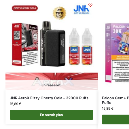
En réassort.
JNR AeroX Fizzy Cherry Cola – 32000 Puffs
Falcon Gem+ B
Puffs
15,89
€
15,89
€
En savoir plus