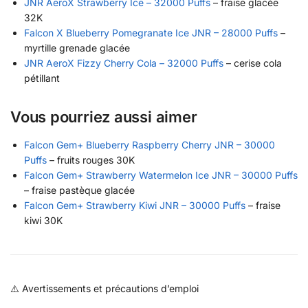
JNR AeroX Strawberry Ice – 32000 Puffs
– fraise glacée
32K
Falcon X Blueberry Pomegranate Ice JNR – 28000 Puffs
–
myrtille grenade glacée
JNR AeroX Fizzy Cherry Cola – 32000 Puffs
– cerise cola
pétillant
Vous pourriez aussi aimer
Falcon Gem+ Blueberry Raspberry Cherry JNR – 30000
Puffs
– fruits rouges 30K
Falcon Gem+ Strawberry Watermelon Ice JNR – 30000 Puffs
– fraise pastèque glacée
Falcon Gem+ Strawberry Kiwi JNR – 30000 Puffs
– fraise
kiwi 30K
⚠️ Avertissements et précautions d’emploi