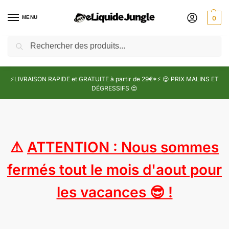
MENU
0
Recherche
⚡LIVRAISON RAPIDE et GRATUITE à partir de 29€*⚡ 😍 PRIX MALINS ET
DÉGRESSIFS 😍
⚠️
ATTENTION : Nous sommes
fermés tout le mois d'aout pour
les vacances 😎 !