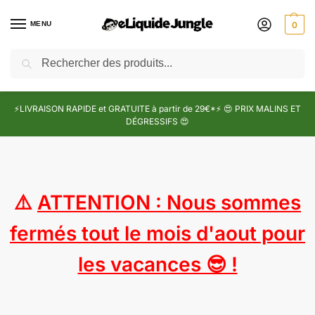
MENU
0
Recherche
⚡LIVRAISON RAPIDE et GRATUITE à partir de 29€*⚡ 😍 PRIX MALINS ET
DÉGRESSIFS 😍
⚠️
ATTENTION : Nous sommes
fermés tout le mois d'aout pour
les vacances 😎 !