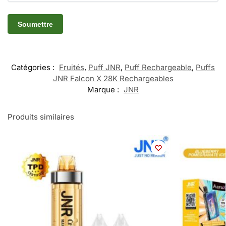
Catégories :
Fruités
,
Puff JNR
,
Puff Rechargeable
,
Puffs
JNR Falcon X 28K Rechargeables
Marque :
JNR
Produits similaires