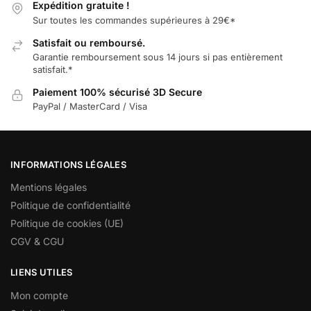
Expédition gratuite !
Sur toutes les commandes supérieures à 29€*
Satisfait ou remboursé.
Garantie remboursement sous 14 jours si pas entièrement
satisfait.*
Paiement 100% sécurisé 3D Secure
PayPal / MasterCard / Visa
INFORMATIONS LÉGALES
Mentions légales
Politique de confidentialité
Politique de cookies (UE)
CGV & CGU
LIENS UTILES
Mon compte