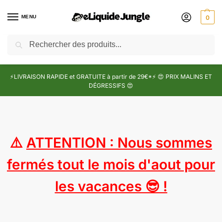
MENU
0
Recherche
⚡LIVRAISON RAPIDE et GRATUITE à partir de 29€*⚡ 😍 PRIX MALINS ET
DÉGRESSIFS 😍
⚠️
ATTENTION : Nous sommes
fermés tout le mois d'aout pour
les vacances 😎 !