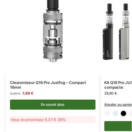
Clearomiseur Q16 Pro Justfog – Compact
Kit Q16 Pro JU
16mm
compacte
7,89
€
29,90
€
12,90
€
En savoir plus
Ajouter au panie
Vous économisez
5,01
€
39%