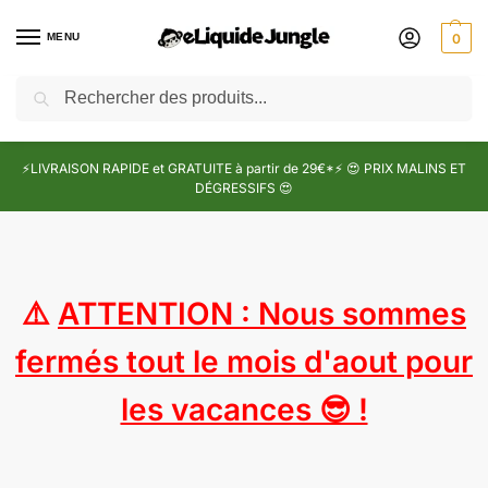
MENU
0
Recherche
⚡LIVRAISON RAPIDE et GRATUITE à partir de 29€*⚡ 😍 PRIX MALINS ET
DÉGRESSIFS 😍
⚠️
ATTENTION : Nous sommes
fermés tout le mois d'aout pour
les vacances 😎 !