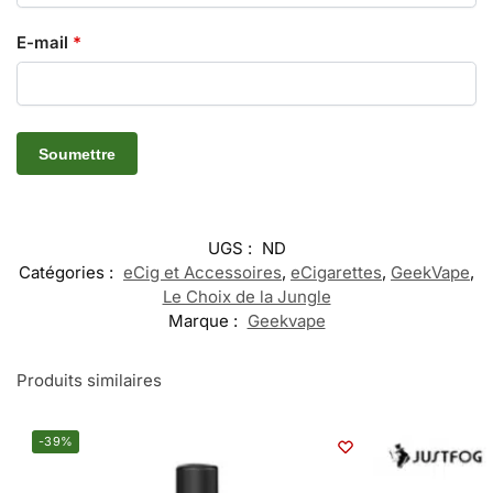
E-mail
*
UGS :
ND
Catégories :
eCig et Accessoires
,
eCigarettes
,
GeekVape
,
Le Choix de la Jungle
Marque :
Geekvape
Produits similaires
-39%