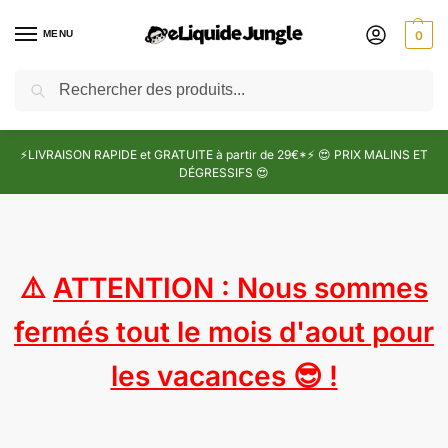
MENU
0
Recherche
⚡LIVRAISON RAPIDE et GRATUITE à partir de 29€*⚡ 😍 PRIX MALINS ET
DÉGRESSIFS 😍
⚠️
ATTENTION : Nous sommes
fermés tout le mois d'aout pour
les vacances 😎 !