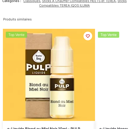
Catégories :
Classiques
,
Sticks À Chauffer Compatibles HEETS et TEREA
,
Sticks
Compatibles TEREA IQOS ILUMA
Produits similaires
Top Vente
Top Vente
e-Liquide Blond au Miel Noir 10ml – PULP
e-Liquide Honey 