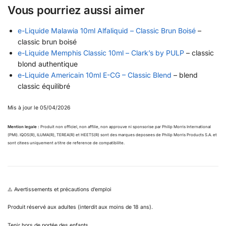
Vous pourriez aussi aimer
e-Liquide Malawia 10ml Alfaliquid – Classic Brun Boisé
–
classic brun boisé
e-Liquide Memphis Classic 10ml – Clark’s by PULP
– classic
blond authentique
e-Liquide Americain 10ml E-CG – Classic Blend
– blend
classic équilibré
Mis à jour le 05/04/2026
Mention legale :
Produit non officiel, non affilie, non approuve ni sponsorise par Philip Morris International
(PMI). IQOS(R), ILUMA(R), TEREA(R) et HEETS(R) sont des marques deposees de Philip Morris Products S.A. et
sont citees uniquement a titre de reference de compatibilite.
⚠️ Avertissements et précautions d’emploi
Produit réservé aux adultes (interdit aux moins de 18 ans).
Tenir hors de portée des enfants.