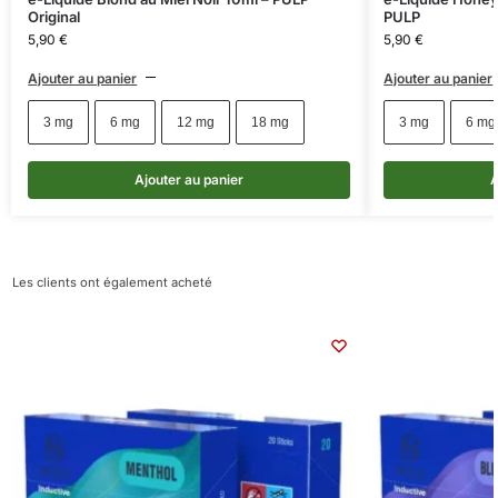
Original
PULP
5,90
€
5,90
€
Ajouter au panier
Ajouter au panier
3 mg
6 mg
12 mg
18 mg
3 mg
6 mg
Ajouter au panier
A
Les clients ont également acheté