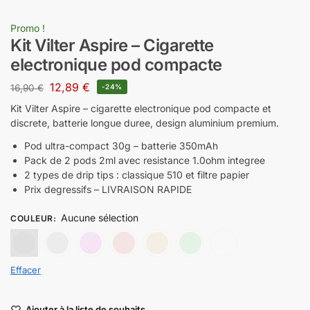
Promo !
Kit Vilter Aspire – Cigarette
electronique pod compacte
12,89
€
16,90
€
-24%
Kit Vilter Aspire – cigarette electronique pod compacte et
discrete, batterie longue duree, design aluminium premium.
Pod ultra-compact 30g – batterie 350mAh
Pack de 2 pods 2ml avec resistance 1.0ohm integree
2 types de drip tips : classique 510 et filtre papier
Prix degressifs – LIVRAISON RAPIDE
Aucune sélection
COULEUR
:
Noir
Gris
Rose
Rouge
Doré
Vert
Turquo
Effacer
Ajouter à la liste de souhaits