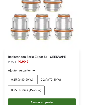
Resistances Serie Z (par 5) – GEEKVAPE
10,90
€
14,90
€
Ajouter au panier
0.15 Ω (80-90 W)
0.2 Ω (70-80 W)
0.25 Ω Ohms (45-75 W)
Ajouter au panier