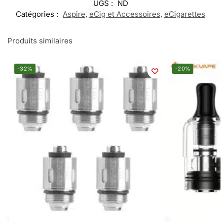
UGS :
ND
Catégories :
Aspire
,
eCig et Accessoires
,
eCigarettes
Produits similaires
-32%
-20%