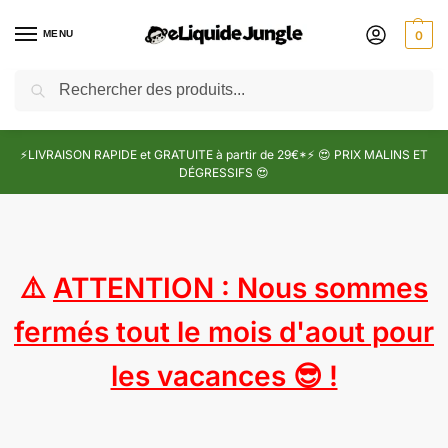
MENU
0
Recherche
⚡LIVRAISON RAPIDE et GRATUITE à partir de 29€*⚡ 😍 PRIX MALINS ET
DÉGRESSIFS 😍
⚠️
ATTENTION : Nous sommes
fermés tout le mois d'aout pour
les vacances 😎 !