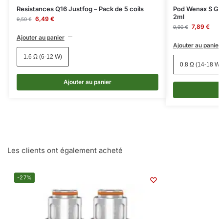
Resistances Q16 Justfog – Pack de 5 coils
Pod Wenax S G
2ml
6,49
€
9,50
€
7,89
€
9,90
€
Ajouter au panier
Ajouter au panie
1.6 Ω (6-12 W)
0.8 Ω (14-18 
Ajouter au panier
Les clients ont également acheté
-27%