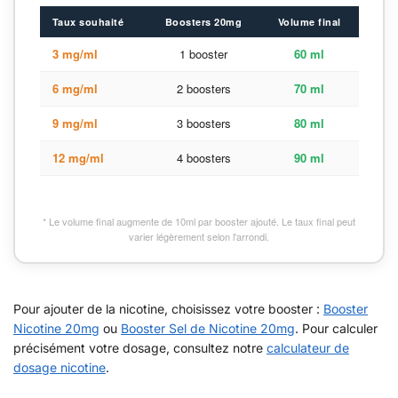
Taux souhaité
Boosters 20mg
Volume final
3 mg/ml
1 booster
60 ml
6 mg/ml
2 boosters
70 ml
9 mg/ml
3 boosters
80 ml
12 mg/ml
4 boosters
90 ml
* Le volume final augmente de 10ml par booster ajouté. Le taux final peut
varier légèrement selon l'arrondi.
Pour ajouter de la nicotine, choisissez votre booster :
Booster
Nicotine 20mg
ou
Booster Sel de Nicotine 20mg
. Pour calculer
précisément votre dosage, consultez notre
calculateur de
dosage nicotine
.