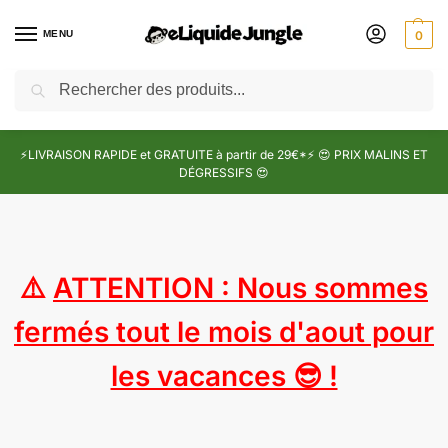
MENU
0
Recherche
⚡LIVRAISON RAPIDE et GRATUITE à partir de 29€*⚡ 😍 PRIX MALINS ET
DÉGRESSIFS 😍
⚠️
ATTENTION : Nous sommes
fermés tout le mois d'aout pour
les vacances 😎 !