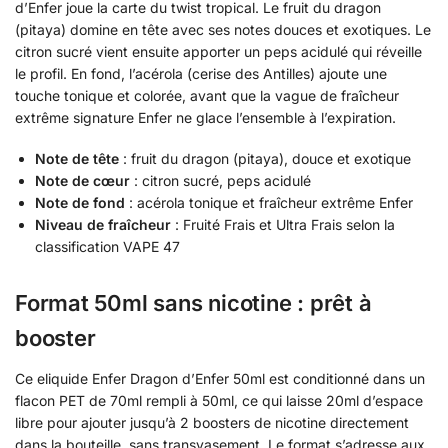
d’Enfer joue la carte du twist tropical. Le fruit du dragon
(pitaya) domine en tête avec ses notes douces et exotiques. Le
citron sucré vient ensuite apporter un peps acidulé qui réveille
le profil. En fond, l’acérola (cerise des Antilles) ajoute une
touche tonique et colorée, avant que la vague de fraîcheur
extrême signature Enfer ne glace l’ensemble à l’expiration.
Note de tête
: fruit du dragon (pitaya), douce et exotique
Note de cœur
: citron sucré, peps acidulé
Note de fond
: acérola tonique et fraîcheur extrême Enfer
Niveau de fraîcheur
: Fruité Frais et Ultra Frais selon la
classification VAPE 47
Format 50ml sans nicotine : prêt à
booster
Ce eliquide Enfer Dragon d’Enfer 50ml est conditionné dans un
flacon PET de 70ml rempli à 50ml, ce qui laisse 20ml d’espace
libre pour ajouter jusqu’à 2 boosters de nicotine directement
dans la bouteille, sans transvasement. Le format s’adresse aux