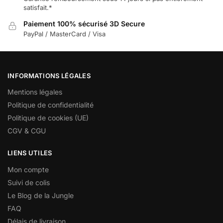
satisfait.*
Paiement 100% sécurisé 3D Secure
PayPal / MasterCard / Visa
INFORMATIONS LÉGALES
Mentions légales
Politique de confidentialité
Politique de cookies (UE)
CGV & CGU
LIENS UTILES
Mon compte
Suivi de colis
Le Blog de la Jungle
FAQ
Délais de livraison