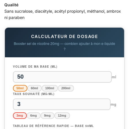
Qualité
Sans sucralose, diacétyle, acétyl propionyl, méthanol, ambrox
ni paraben
CALCULATEUR DE DOSAGE
Booster sel de nicotine 20mg — combien ajouter à mon e-liquide
?
VOLUME DE MA BASE (ML)
ml
50ml
60ml
100ml
200ml
TAUX SOUHAITÉ (MG/ML)
mg
3mg
6mg
9mg
12mg
TABLEAU DE RÉFÉRENCE RAPIDE — BASE 50ML