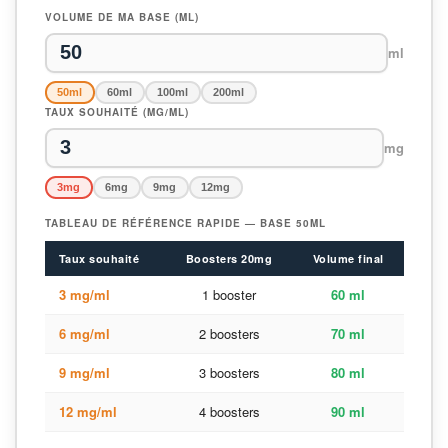
VOLUME DE MA BASE (ML)
ml
50ml
60ml
100ml
200ml
TAUX SOUHAITÉ (MG/ML)
mg
3mg
6mg
9mg
12mg
TABLEAU DE RÉFÉRENCE RAPIDE — BASE 50ML
Taux souhaité
Boosters 20mg
Volume final
3 mg/ml
1 booster
60 ml
6 mg/ml
2 boosters
70 ml
9 mg/ml
3 boosters
80 ml
12 mg/ml
4 boosters
90 ml