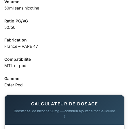
Volume
50ml sans nicotine
Ratio PG/VG
50/50
Fabrication
France – VAPE 47
Compatibilité
MTL et pod
Gamme
Enfer Pod
CALCULATEUR DE DOSAGE
Booster sel de nicotine 20mg — combien ajouter à mon e-liquide
?