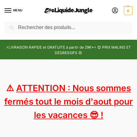
MENU
0
Recherche
⚡LIVRAISON RAPIDE et GRATUITE à partir de 29€*⚡ 😍 PRIX MALINS ET
DÉGRESSIFS 😍
⚠️
ATTENTION : Nous sommes
fermés tout le mois d'aout pour
les vacances 😎 !