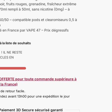
oir, fruits rouges, grenadine, fraîcheur extrême
70ml rempli à 50ml, sans nicotine (0mg) – à
0/50 – compatible pods et clearomiseurs 0,5 à
m
é en France par VAPE 47 – Prix dégressifs
à la liste de souhaits
! IL NE RESTE
ICLES EN
 OFFERTE pour toute commande supérieure à
la France)
 de retour facile.
ez avant 13h00 pour une expédition le jour
Paiement 3D Secure sécurisé garanti