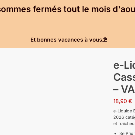
mmes fermés tout le mois d'aout
Et bonnes vacances à vous⛱️
e-Li
Cass
– V
18,90
€
e-Liquide 
2026 catégo
et fraîche
3e Prix