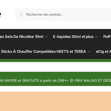
des Sels De Nicotine 10ml
E-liquides 50ml et plus
Puff
Sticks À Chauffer Compatibles HEETS et TEREA
eCig et 
N RAPIDE et GRATUITE à partir de 29€*⚡ 😍 PRIX MALINS ET DÉG