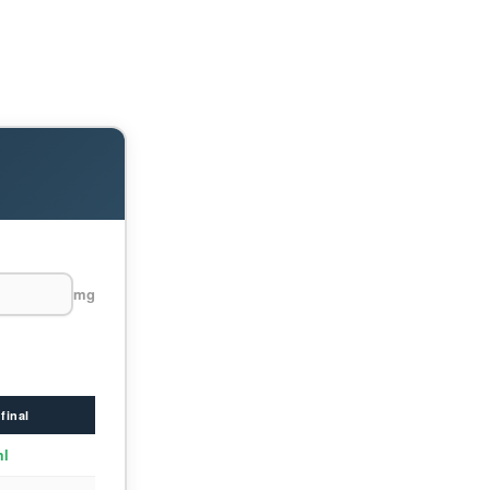
mg
final
ml