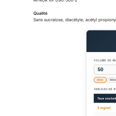
AFNOR XP D90-300-2
Qualité
Sans sucralose, diacétyle, acétyl propion
VOLUME DE MA
50ml
60m
TABLEAU DE R
Taux souhai
3 mg/ml