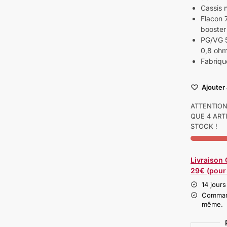
Cassis n
Flacon 
booster
PG/VG 5
0,8 oh
Fabriqu
Ajouter 
ATTENTION 
QUE 4 ART
STOCK !
Livraison
29€ (pour 
14 jours
Command
même.