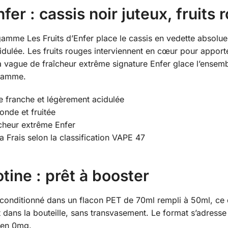
er : cassis noir juteux, fruits 
mme Les Fruits d’Enfer place le cassis en vedette absolue. 
idulée. Les fruits rouges interviennent en cœur pour appor
la vague de fraîcheur extrême signature Enfer glace l’ensemb
 gamme.
ue franche et légèrement acidulée
onde et fruitée
îcheur extrême Enfer
ra Frais selon la classification VAPE 47
tine : prêt à booster
 conditionné dans un flacon PET de 70ml rempli à 50ml, ce q
t dans la bouteille, sans transvasement. Le format s’adress
 en 0mg.