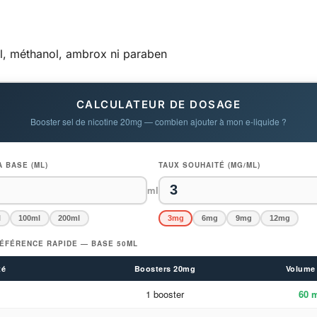
yl, méthanol, ambrox ni paraben
CALCULATEUR DE DOSAGE
Booster sel de nicotine 20mg — combien ajouter à mon e-liquide ?
 BASE (ML)
TAUX SOUHAITÉ (MG/ML)
ml
l
100ml
200ml
3mg
6mg
9mg
12mg
ÉFÉRENCE RAPIDE — BASE 50ML
té
Boosters 20mg
Volume 
1 booster
60 