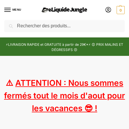
MENU
0
Recherche
⚡LIVRAISON RAPIDE et GRATUITE à partir de 29€*⚡ 😍 PRIX MALINS ET
DÉGRESSIFS 😍
⚠️
ATTENTION : Nous sommes
fermés tout le mois d'aout pour
les vacances 😎 !