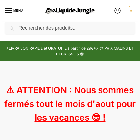
MENU
0
Recherche
⚡LIVRAISON RAPIDE et GRATUITE à partir de 29€*⚡ 😍 PRIX MALINS ET
DÉGRESSIFS 😍
⚠️
ATTENTION : Nous sommes
fermés tout le mois d'aout pour
les vacances 😎 !