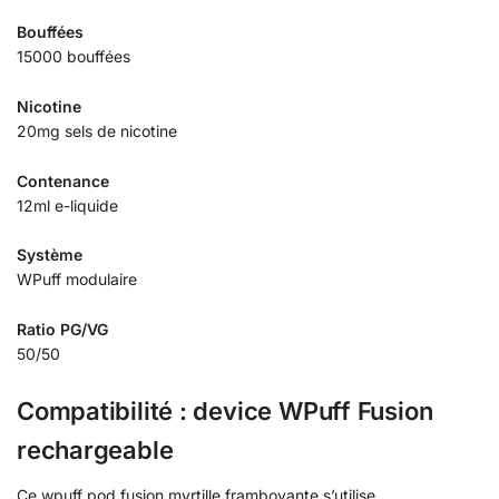
Bouffées
15000 bouffées
Nicotine
20mg sels de nicotine
Contenance
12ml e-liquide
Système
WPuff modulaire
Ratio PG/VG
50/50
Compatibilité : device WPuff Fusion
rechargeable
Ce wpuff pod fusion myrtille framboyante s’utilise