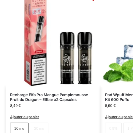
Recharge Elfa Pro Mangue Pamplemousse
Pod Wpuff Ment
Fruit du Dragon – Elfbar x2 Capsules
Kit 600 Puffs
8,49
€
5,90
€
Ajouter au panier
Ajouter au panie
10 mg
20 mg
0,9%
1,