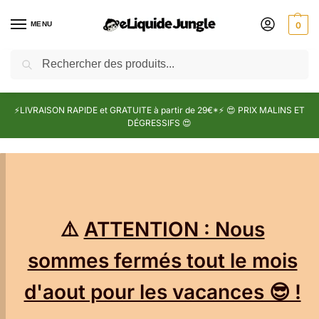
MENU
0
Recherche
⚡LIVRAISON RAPIDE et GRATUITE à partir de 29€*⚡ 😍 PRIX MALINS ET
DÉGRESSIFS 😍
⚠️
ATTENTION : Nous
sommes fermés tout le mois
d'aout pour les vacances 😎 !