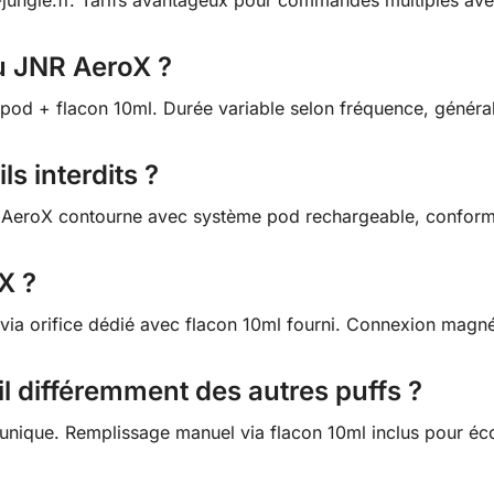
du JNR AeroX ?
pod + flacon 10ml. Durée variable selon fréquence, généra
ls interdits ?
. AeroX contourne avec système pod rechargeable, conform
X ?
via orifice dédié avec flacon 10ml fourni. Connexion magn
l différemment des autres puffs ?
nique. Remplissage manuel via flacon 10ml inclus pour écon