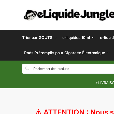
Trier par GOUTS
e-liquides 10ml
e-liqui
Pods Préremplis pour Cigarette Électronique
⚡LIVRAISO
⚠️
ATTENTION : Nous so