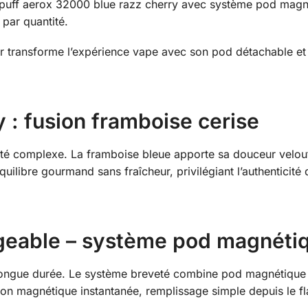
uff aerox 32000 blue razz cherry avec système pod magnét
 par quantité.
jnr transforme l’expérience vape avec son pod détachable e
 : fusion framboise cerise
ruité complexe. La framboise bleue apporte sa douceur velou
équilibre gourmand sans fraîcheur, privilégiant l’authentici
geable – système pod magnéti
longue durée. Le système breveté combine pod magnétique 
on magnétique instantanée, remplissage simple depuis le fl