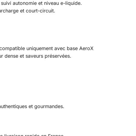
uivi autonomie et niveau e-liquide.
charge et court-circuit.
i compatible uniquement avec base AeroX
ur dense et saveurs préservées.
 authentiques et gourmandes.
c livraison rapide en France.