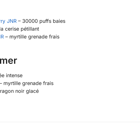
rry JNR
– 30000 puffs baies
a cerise pétillant
NR
– myrtille grenade frais
imer
ée intense
– myrtille grenade frais
ragon noir glacé