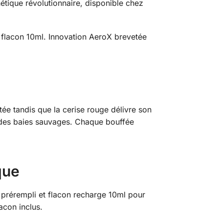
ique révolutionnaire, disponible chez
t flacon 10ml. Innovation AeroX brevetée
tée tandis que la cerise rouge délivre son
té des baies sauvages. Chaque bouffée
que
prérempli et flacon recharge 10ml pour
acon inclus.