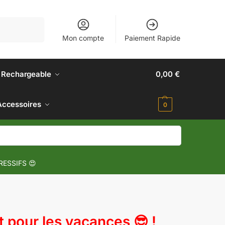
Recherche
Mon compte
Paiement Rapide
 Rechargeable
0,00
€
Accessoires
0
RESSIFS 😍
pour les vacances 😎 !