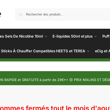
des Sels De Nicotine 10ml
E-liquides 50ml et plus
Puff
Sticks À Chauffer Compatibles HEETS et TEREA
eCig et 
N RAPIDE et GRATUITE à partir de 29€*⚡ 😍 PRIX MALINS ET DÉG
mmes fermés tout le mois d'aout 