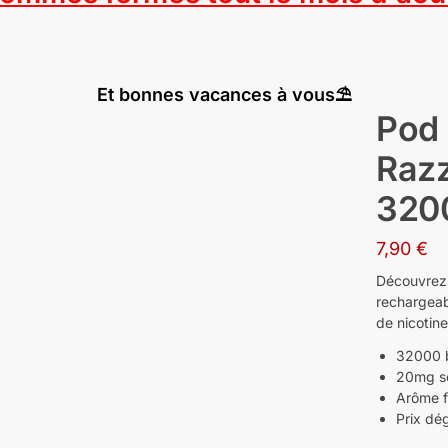
Et bonnes vacances à vous⛱️
Pod 
Razz
320
7,90
€
Découvrez 
rechargeab
de nicotin
32000 b
20mg se
Arôme f
Prix dég