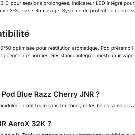
-C pour sessions prolongées. Indicateur LED intégré pour s
e 2-3 jours selon usage. Système de protection contre sur
ibilité
0/50 optimisée pour restitution aromatique. Pod prérempl
européenne aux normes. Résistance intégrée mesh pour vape
X Pod Blue Razz Cherry JNR ?
cidulée, profil fruité sans fraîcheur, notes baies sauvages
JNR AeroX 32K ?
e-jungle.fr. Tarifs avantageux pour commandes multiples ave