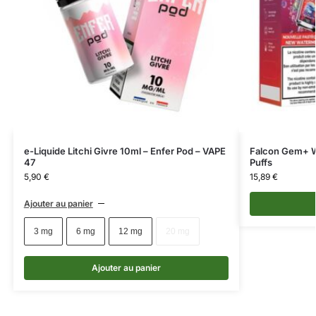
e-Liquide Litchi Givre 10ml – Enfer Pod – VAPE
Falcon Gem+ W
47
Puffs
5,90
€
15,89
€
Ajouter au panier
3 mg
6 mg
12 mg
20 mg
Ajouter au panier