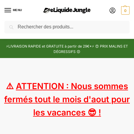
MENU
0
Recherche
⚡LIVRAISON RAPIDE et GRATUITE à partir de 29€*⚡ 😍 PRIX MALINS ET
DÉGRESSIFS 😍
⚠️
ATTENTION : Nous sommes
fermés tout le mois d'aout pour
les vacances 😎 !