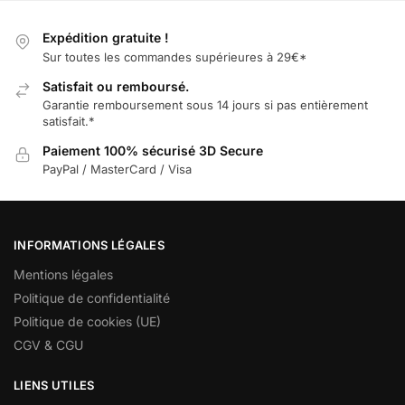
Expédition gratuite !
Sur toutes les commandes supérieures à 29€*
Satisfait ou remboursé.
Garantie remboursement sous 14 jours si pas entièrement
satisfait.*
Paiement 100% sécurisé 3D Secure
PayPal / MasterCard / Visa
INFORMATIONS LÉGALES
Mentions légales
Politique de confidentialité
Politique de cookies (UE)
CGV & CGU
LIENS UTILES