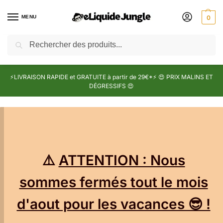
MENU
0
Recherche
⚡LIVRAISON RAPIDE et GRATUITE à partir de 29€*⚡ 😍 PRIX MALINS ET
DÉGRESSIFS 😍
⚠️
ATTENTION : Nous
sommes fermés tout le mois
d'aout pour les vacances 😎 !