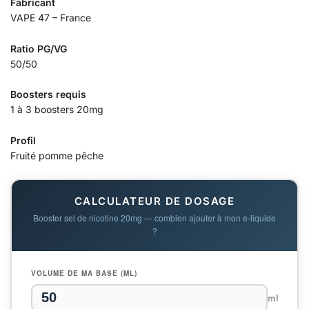
Fabricant
VAPE 47 – France
Ratio PG/VG
50/50
Boosters requis
1 à 3 boosters 20mg
Profil
Fruité pomme pêche
CALCULATEUR DE DOSAGE
Booster sel de nicotine 20mg — combien ajouter à mon e-liquide
?
VOLUME DE MA BASE (ML)
ml