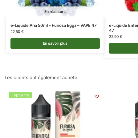
En réassort.
e-Liquide Aria 50ml – Furiosa Eggz – VAPE 47
e-Liquide Enfe
47
22,50
€
22,90
€
En savoir plus
Les clients ont également acheté
Top Vente