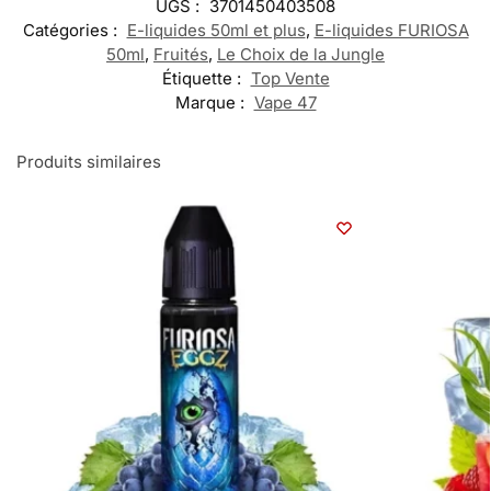
UGS :
3701450403508
Catégories :
E-liquides 50ml et plus
,
E-liquides FURIOSA
50ml
,
Fruités
,
Le Choix de la Jungle
Étiquette :
Top Vente
Marque :
Vape 47
Produits similaires