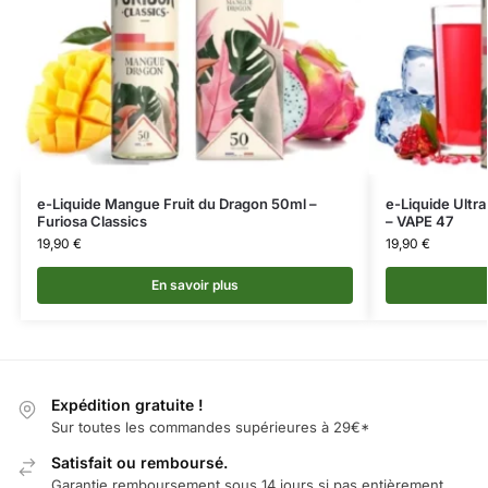
e-Liquide Mangue Fruit du Dragon 50ml –
e-Liquide Ultr
Furiosa Classics
– VAPE 47
19,90
€
19,90
€
En savoir plus
Expédition gratuite !
Sur toutes les commandes supérieures à 29€*
Satisfait ou remboursé.
Garantie remboursement sous 14 jours si pas entièrement