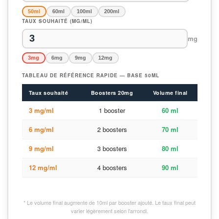
50ml
60ml
100ml
200ml
TAUX SOUHAITÉ (MG/ML)
mg
3mg
6mg
9mg
12mg
TABLEAU DE RÉFÉRENCE RAPIDE — BASE 50ML
Taux souhaité
Boosters 20mg
Volume final
3 mg/ml
1 booster
60 ml
6 mg/ml
2 boosters
70 ml
9 mg/ml
3 boosters
80 ml
12 mg/ml
4 boosters
90 ml
* Le volume final augmente de 10ml par booster ajouté. Le taux final peut
varier légèrement selon l'arrondi.