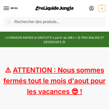
MENU
0
Recherche
⚡LIVRAISON RAPIDE et GRATUITE à partir de 29€*⚡ 😍 PRIX MALINS ET
DÉGRESSIFS 😍
⚠️
ATTENTION : Nous sommes
fermés tout le mois d'aout pour
les vacances 😎 !