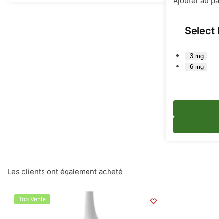
Ajouter au pa
Select 
3 mg
6 mg
Les clients ont également acheté
Top Vente