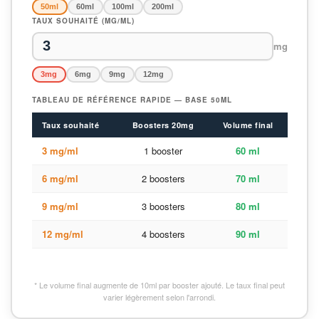
50ml
60ml
100ml
200ml
TAUX SOUHAITÉ (MG/ML)
mg
3mg
6mg
9mg
12mg
TABLEAU DE RÉFÉRENCE RAPIDE — BASE 50ML
Taux souhaité
Boosters 20mg
Volume final
3 mg/ml
1 booster
60 ml
6 mg/ml
2 boosters
70 ml
9 mg/ml
3 boosters
80 ml
12 mg/ml
4 boosters
90 ml
* Le volume final augmente de 10ml par booster ajouté. Le taux final peut
varier légèrement selon l'arrondi.