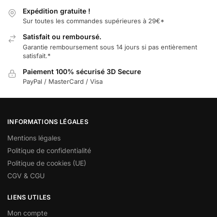
Expédition gratuite !
Sur toutes les commandes supérieures à 29€*
Satisfait ou remboursé.
Garantie remboursement sous 14 jours si pas entièrement
satisfait.*
Paiement 100% sécurisé 3D Secure
PayPal / MasterCard / Visa
INFORMATIONS LÉGALES
Mentions légales
Politique de confidentialité
Politique de cookies (UE)
CGV & CGU
LIENS UTILES
Mon compte