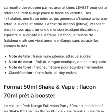
La recette développée par les aromaticiens LEVEST pour cette
référence Petit Nuage place la fraise en vedette. Dès
l’inhalation, une fraise mûre au jus généreux s’impose avec une
attaque sucrée et ronde. Le fruit du dragon (pitaya) intervient
ensuite pour apporter une dimension exotique discrète qui
équilibre la sucrosité de la fraise. En fond, la touche de
fraîcheur maîtrisée vient aérer le mélange sans écraser les
arômes fruités.
Note de tête
: fraise mûre juteuse, attaque sucrée
Note de cœur
: fruit du dragon exotique, douceur tropicale
Note de fond
: fraîcheur légère pour équilibrer l’ensemble
Classification
: fruité frais, all-day estival
Format 50ml Shake & Vape : flacon
70ml prêt à booster
Le eliquide Petit Nuage Full Moon Party 50ml est conditionné
en Shake & Vape : un flacon PET de 70ml rempli à 50ml de e-