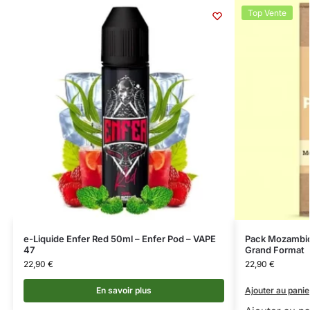
Top Vente
e-Liquide Enfer Red 50ml – Enfer Pod – VAPE
Pack Mozambiq
47
Grand Format
22,90
€
22,90
€
En savoir plus
Ajouter au panie