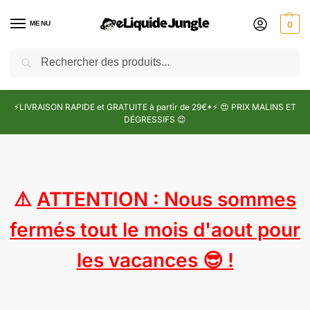
MENU
0
Recherche
⚡LIVRAISON RAPIDE et GRATUITE à partir de 29€*⚡ 😍 PRIX MALINS ET
DÉGRESSIFS 😍
⚠️
ATTENTION : Nous sommes
fermés tout le mois d'aout pour
les vacances 😎 !