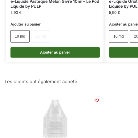
e-Liquide Pastèque Melon Givre 10ml – Le Pod
e-Liquide Grio
Liquide by PULP
Liquide by PUL
5,90
€
5,90
€
Ajouter au panier
Ajouter au panie
10 mg
20 mg
10 mg
2
Ajouter au panier
Les clients ont également acheté