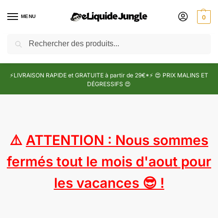
MENU
0
Recherche
⚡LIVRAISON RAPIDE et GRATUITE à partir de 29€*⚡ 😍 PRIX MALINS ET
DÉGRESSIFS 😍
⚠️
ATTENTION : Nous sommes
fermés tout le mois d'aout pour
les vacances 😎 !