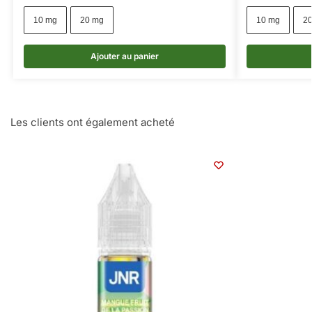
10 mg
20 mg
10 mg
2
Ajouter au panier
Les clients ont également acheté