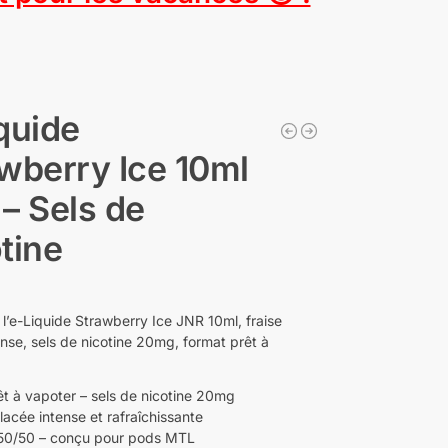
quide
wberry Ice 10ml
– Sels de
tine
l’e-Liquide Strawberry Ice JNR 10ml, fraise
ense, sels de nicotine 20mg, format prêt à
êt à vapoter – sels de nicotine 20mg
lacée intense et rafraîchissante
50/50 – conçu pour pods MTL