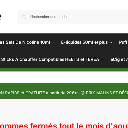
des Sels De Nicotine 10ml
E-liquides 50ml et plus
Puff
Sticks À Chauffer Compatibles HEETS et TEREA
eCig et 
N RAPIDE et GRATUITE à partir de 29€*⚡ 😍 PRIX MALINS ET DÉG
mmes fermés tout le mois d'aout 