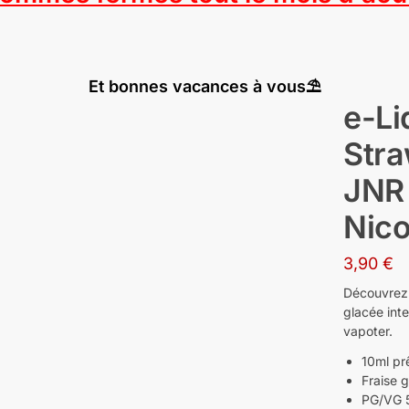
Et bonnes vacances à vous⛱️
e-Li
Stra
JNR 
Nico
3,90
€
Découvrez 
glacée int
vapoter.
10ml pr
Fraise g
PG/VG 