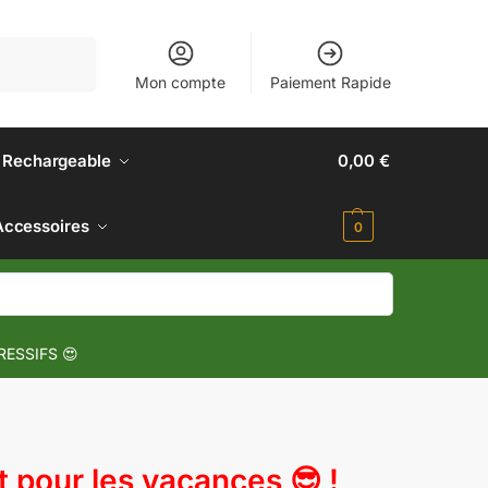
Recherche
Mon compte
Paiement Rapide
 Rechargeable
0,00
€
Accessoires
0
RESSIFS 😍
pour les vacances 😎 !