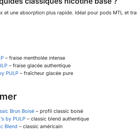
iquides classiques nicotine base ?
ux et une absorption plus rapide. Idéal pour pods MTL et tra
LP
– fraise mentholée intense
PULP
– fraise glacée authentique
 by PULP
– fraîcheur glacée pure
imer
ssic Brun Boisé
– profil classic boisé
k’s by PULP
– classic blend authentique
ic Blend
– classic américain