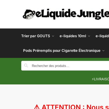
Trier par GOUTS
e-liquides 10ml
e-liqui
Pods Préremplis pour Cigarette Électronique
⚡LIVRAISO
⚠️
ATTENTION : Nous so