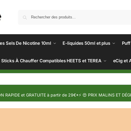
des Sels De Nicotine 10ml
E-liquides 50ml et plus
Puff
Sticks À Chauffer Compatibles HEETS et TEREA
eCig et 
N RAPIDE et GRATUITE à partir de 29€*⚡ 😍 PRIX MALINS ET DÉG