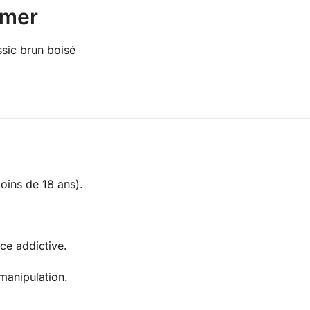
imer
ssic brun boisé
moins de 18 ans).
nce addictive.
manipulation.