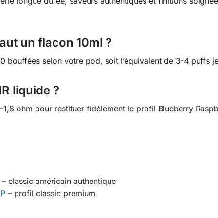
e longue durée, saveurs authentiques et finitions soignées,
ut un flacon 10ml ?
bouffées selon votre pod, soit l’équivalent de 3-4 puffs je
R liquide ?
1,8 ohm pour restituer fidèlement le profil Blueberry Raspbe
– classic américain authentique
LP
– profil classic premium