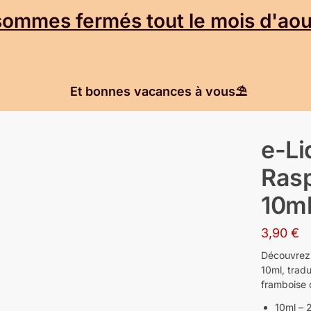
mmes fermés tout le mois d'aout
Et bonnes vacances à vous⛱️
e-Li
Ras
10ml
3,90
€
Découvrez 
10ml, tradu
framboise 
10ml – 