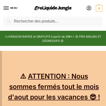
MENU
0
Recherche
⚡LIVRAISON RAPIDE et GRATUITE à partir de 29€*⚡ 😍 PRIX MALINS ET
DÉGRESSIFS 😍
⚠️
ATTENTION : Nous
sommes fermés tout le mois
d'aout pour les vacances 😎 !