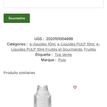
UGS :
2020101004699
Catégories :
e-liquides 10ml
,
e-Liquides PULP 10ml
,
e-
Liquides PULP 10ml Fruités et Gourmands
,
Fruités
Étiquette :
Top Vente
Marque :
Pulp
Produits similaires