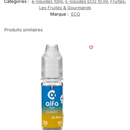
Catégories :
e-liquides 10ml
,
E-liquides ECG 10 ml
,
Fruités
,
Les Fruités & Gourmands
Marque :
ECG
Produits similaires