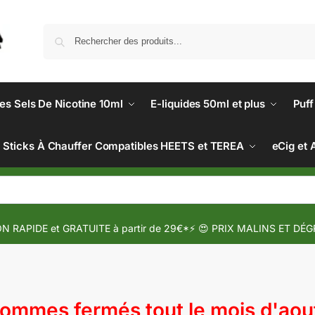
des Sels De Nicotine 10ml
E-liquides 50ml et plus
Puff
Sticks À Chauffer Compatibles HEETS et TEREA
eCig et 
N RAPIDE et GRATUITE à partir de 29€*⚡ 😍 PRIX MALINS ET DÉG
mmes fermés tout le mois d'aout 