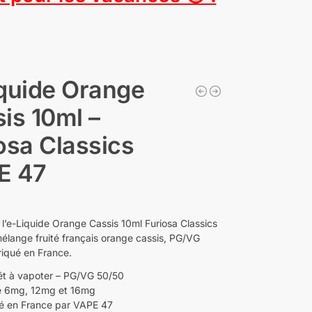
quide Orange
is 10ml –
osa Classics
E 47
l’e-Liquide Orange Cassis 10ml Furiosa Classics
élange fruité français orange cassis, PG/VG
riqué en France.
êt à vapoter – PG/VG 50/50
e 6mg, 12mg et 16mg
é en France par VAPE 47