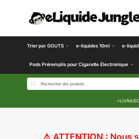
Trier par GOUTS
e-liquides 10ml
e-liqui
Pods Préremplis pour Cigarette Électronique
⚡LIVRAISO
⚠️
ATTENTION : Nous so