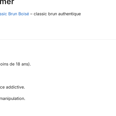
imer
ssic Brun Boisé
– classic brun authentique
moins de 18 ans).
nce addictive.
manipulation.