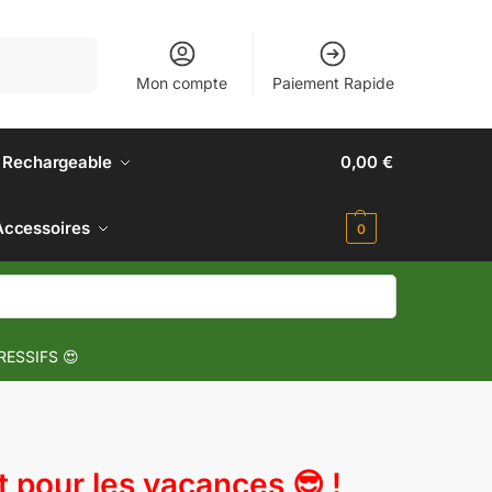
Recherche
Mon compte
Paiement Rapide
 Rechargeable
0,00
€
Accessoires
0
RESSIFS 😍
pour les vacances 😎 !