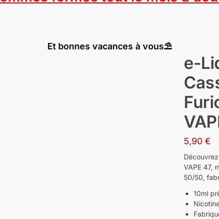
Et bonnes vacances à vous⛱️
e-Li
Cass
Furi
VAP
5,90
€
Découvrez 
VAPE 47, m
50/50, fab
10ml pr
Nicotin
Fabriqu