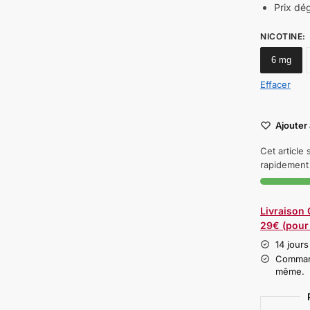
Prix dé
NICOTINE
:
6 mg
Effacer
Ajouter 
Cet article
rapidement 
Livraison
29€ (pour 
14 jours
Command
même.