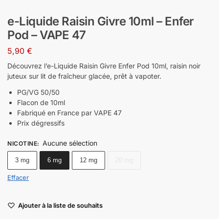
e-Liquide Raisin Givre 10ml – Enfer
Pod – VAPE 47
5,90
€
Découvrez l’e-Liquide Raisin Givre Enfer Pod 10ml, raisin noir
juteux sur lit de fraîcheur glacée, prêt à vapoter.
PG/VG 50/50
Flacon de 10ml
Fabriqué en France par VAPE 47
Prix dégressifs
Aucune sélection
NICOTINE
:
3 mg
6 mg
12 mg
20 mg
Effacer
Ajouter à la liste de souhaits