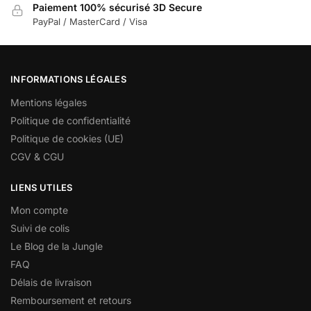
Paiement 100% sécurisé 3D Secure
PayPal / MasterCard / Visa
INFORMATIONS LÉGALES
Mentions légales
Politique de confidentialité
Politique de cookies (UE)
CGV & CGU
LIENS UTILES
Mon compte
Suivi de colis
Le Blog de la Jungle
FAQ
Délais de livraison
Remboursement et retours