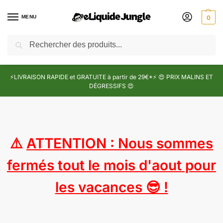
MENU
0
Recherche
⚡LIVRAISON RAPIDE et GRATUITE à partir de 29€*⚡ 😍 PRIX MALINS ET
DÉGRESSIFS 😍
⚠️
ATTENTION : Nous sommes
fermés tout le mois d'aout pour
les vacances 😎 !