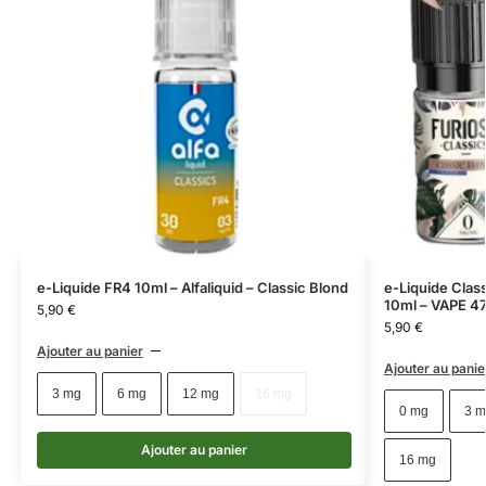
e-Liquide FR4 10ml – Alfaliquid – Classic Blond
e-Liquide Clas
10ml – VAPE 4
5,90
€
5,90
€
Ajouter au panier
Ajouter au panie
3 mg
6 mg
12 mg
16 mg
0 mg
3 m
Ajouter au panier
16 mg