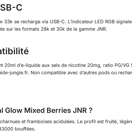
USB-C
ow 33k se recharge via USB-C. L’indicateur LED RGB signale
ente sur les formats 28k et 30k de la gamme JNR.
ibilité
t 20ml d’e-liquide aux sels de nicotine 20mg, ratio PG/VG 
ide-jungle.fr. Non compatible avec d’autres pods ou recha
tal Glow Mixed Berries JNR ?
arnues et framboises acidulées. Le profil est fruité, légèr
 33000 bouffées.