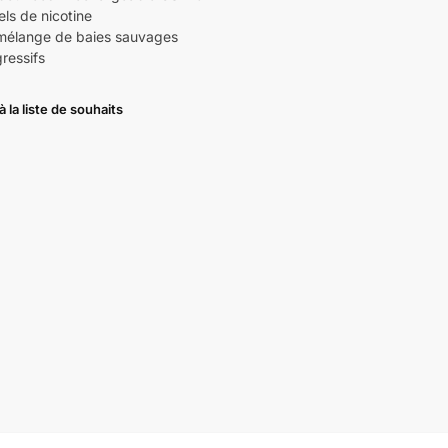
ls de nicotine
mélange de baies sauvages
ressifs
à la liste de souhaits