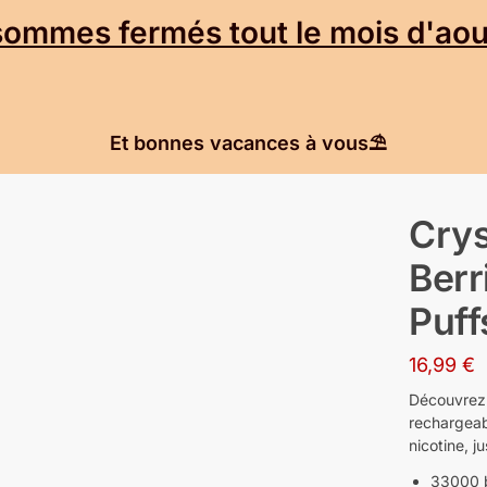
mmes fermés tout le mois d'aout
Et bonnes vacances à vous⛱️
Crys
Berr
Puff
16,99
€
Découvrez 
rechargeab
nicotine, 
33000 b