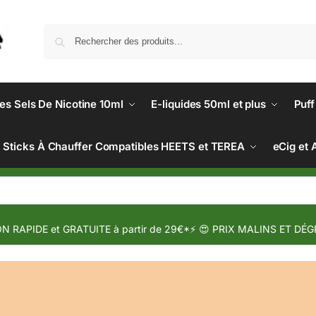
des Sels De Nicotine 10ml
E-liquides 50ml et plus
Puff
Sticks À Chauffer Compatibles HEETS et TEREA
eCig et 
N RAPIDE et GRATUITE à partir de 29€*⚡ 😍 PRIX MALINS ET DÉG