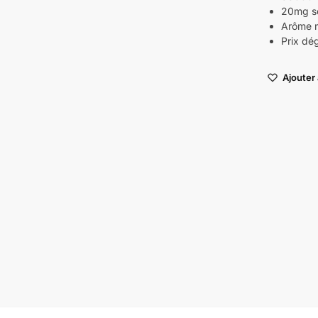
20mg se
Arôme 
Prix dég
Ajouter 