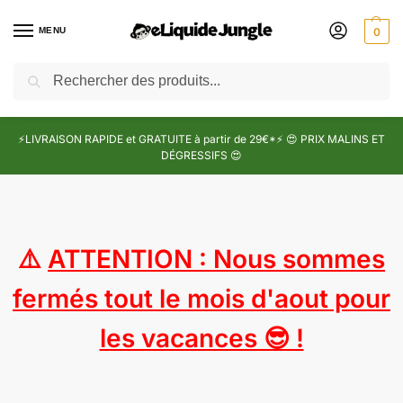
MENU
0
Recherche
⚡LIVRAISON RAPIDE et GRATUITE à partir de 29€*⚡ 😍 PRIX MALINS ET
DÉGRESSIFS 😍
⚠️
ATTENTION : Nous sommes
fermés tout le mois d'aout pour
les vacances 😎 !