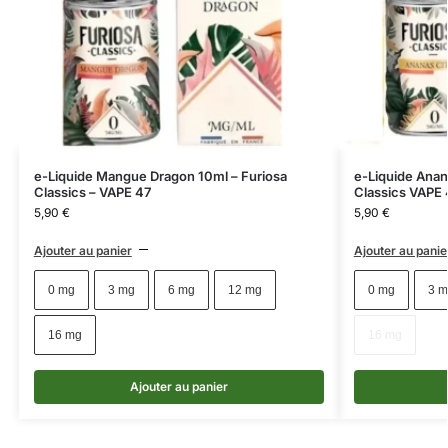
e-Liquide Mangue Dragon 10ml – Furiosa
e-Liquide Anan
Classics – VAPE 47
Classics VAPE 
5,90
€
5,90
€
Ajouter au panier
Ajouter au panie
0 mg
3 mg
6 mg
12 mg
0 mg
3 m
16 mg
16 mg
Ajouter au panier