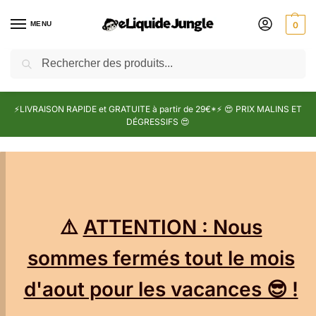
MENU
0
Recherche
⚡LIVRAISON RAPIDE et GRATUITE à partir de 29€*⚡ 😍 PRIX MALINS ET
DÉGRESSIFS 😍
⚠️
ATTENTION : Nous
sommes fermés tout le mois
d'aout pour les vacances 😎 !