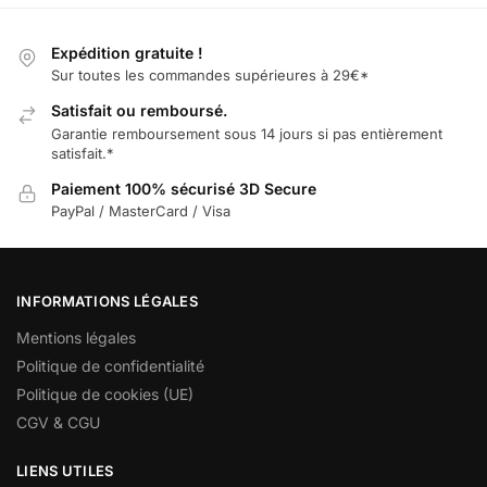
Expédition gratuite !
Sur toutes les commandes supérieures à 29€*
Satisfait ou remboursé.
Garantie remboursement sous 14 jours si pas entièrement
satisfait.*
Paiement 100% sécurisé 3D Secure
PayPal / MasterCard / Visa
INFORMATIONS LÉGALES
Mentions légales
Politique de confidentialité
Politique de cookies (UE)
CGV & CGU
LIENS UTILES