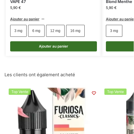
VAPE 47
Blond Menthe
5,90
€
5,90
€
Ajouter au panier
Ajouter au panie
3 mg
6 mg
12 mg
16 mg
3 mg
Ajouter au panier
Les clients ont également acheté
Top Vente
Top Vente