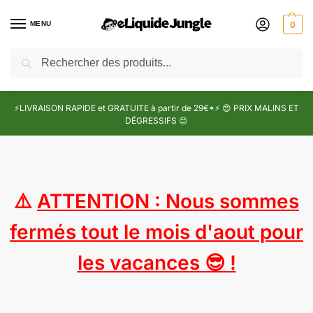
MENU
0
Recherche
⚡LIVRAISON RAPIDE et GRATUITE à partir de 29€*⚡ 😍 PRIX MALINS ET
DÉGRESSIFS 😍
⚠️
ATTENTION : Nous sommes
fermés tout le mois d'aout pour
les vacances 😎 !