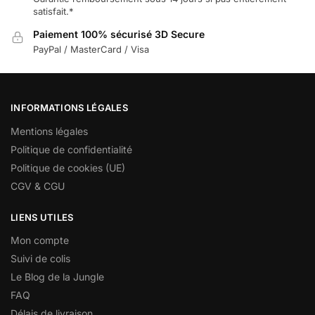
satisfait.*
Paiement 100% sécurisé 3D Secure
PayPal / MasterCard / Visa
INFORMATIONS LÉGALES
Mentions légales
Politique de confidentialité
Politique de cookies (UE)
CGV & CGU
LIENS UTILES
Mon compte
Suivi de colis
Le Blog de la Jungle
FAQ
Délais de livraison