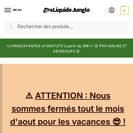
MENU
0
Recherche
⚡LIVRAISON RAPIDE et GRATUITE à partir de 29€*⚡ 😍 PRIX MALINS ET
DÉGRESSIFS 😍
⚠️
ATTENTION : Nous
sommes fermés tout le mois
d'aout pour les vacances 😎 !