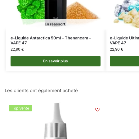
En réassort.
e-Liquide Antarctica 50ml – Thenancara –
e-Liquide Ulti
VAPE 47
VAPE 47
22,90
€
22,90
€
En savoir plus
Les clients ont également acheté
Top Vente