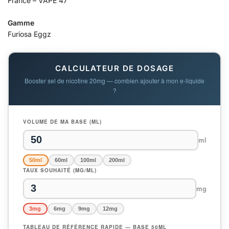
France – VAPE 47
Gamme
Furiosa Eggz
CALCULATEUR DE DOSAGE
Booster sel de nicotine 20mg — combien ajouter à mon e-liquide
?
VOLUME DE MA BASE (ML)
ml
50ml
60ml
100ml
200ml
TAUX SOUHAITÉ (MG/ML)
mg
3mg
6mg
9mg
12mg
TABLEAU DE RÉFÉRENCE RAPIDE — BASE 50ML