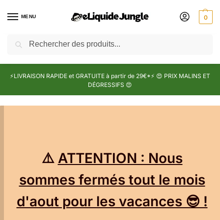
MENU
0
Recherche
⚡LIVRAISON RAPIDE et GRATUITE à partir de 29€*⚡ 😍 PRIX MALINS ET
DÉGRESSIFS 😍
⚠️
ATTENTION : Nous
sommes fermés tout le mois
d'aout pour les vacances 😎 !