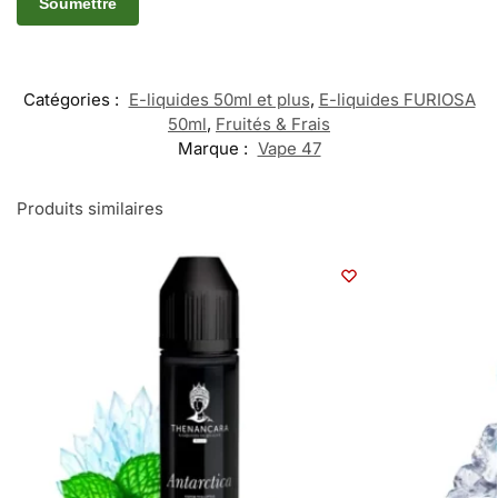
Catégories :
E-liquides 50ml et plus
,
E-liquides FURIOSA
50ml
,
Fruités & Frais
Marque :
Vape 47
Produits similaires