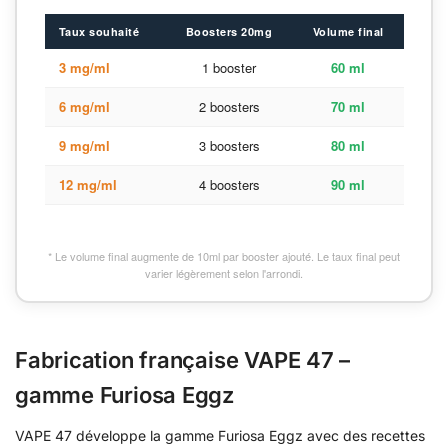
Taux souhaité
Boosters 20mg
Volume final
3 mg/ml
1 booster
60 ml
6 mg/ml
2 boosters
70 ml
9 mg/ml
3 boosters
80 ml
12 mg/ml
4 boosters
90 ml
* Le volume final augmente de 10ml par booster ajouté. Le taux final peut
varier légèrement selon l'arrondi.
Fabrication française VAPE 47 –
gamme Furiosa Eggz
VAPE 47 développe la gamme Furiosa Eggz avec des recettes