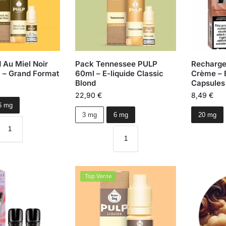
 Au Miel Noir
Pack Tennessee PULP
Recharge 
 – Grand Format
60ml – E-liquide Classic
Crème – E
Blond
Capsules
22,90
€
8,49
€
6 mg
3 mg
6 mg
20 mg
Top Vente