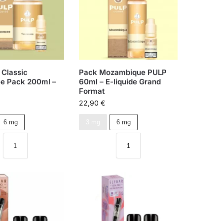
 Classic
Pack Mozambique PULP
e Pack 200ml –
60ml – E-liquide Grand
Format
22,90
€
6 mg
3 mg
6 mg