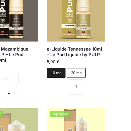
e Mozambique
e-Liquide Tennessee 10ml
LP – Le Pod
– Le Pod Liquide by PULP
0ml
5,90
€
10 mg
20 mg
20 mg
e
Top Vente