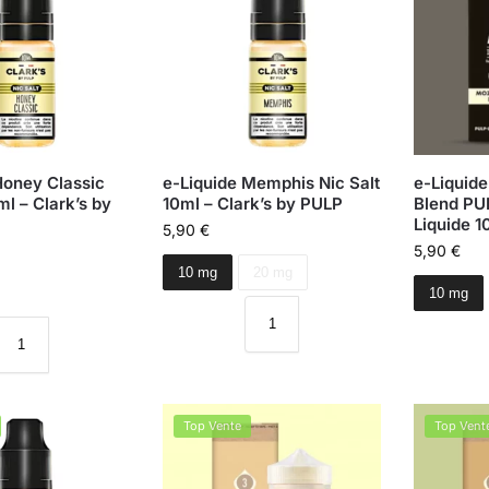
Honey Classic
e-Liquide Memphis Nic Salt
e-Liquid
ml – Clark’s by
10ml – Clark’s by PULP
Blend PU
Liquide 1
5,90
€
5,90
€
10 mg
20 mg
10 mg
Top Vente
Top Vent