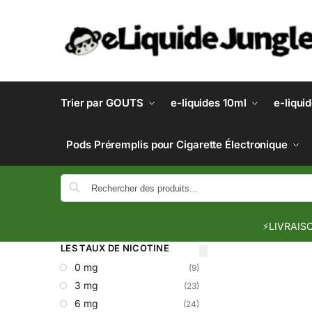
Trier par GOUTS
e-liquides 10ml
e-liqui
Pods Préremplis pour Cigarette Électronique
⚡LIVRAISO
LES TAUX DE NICOTINE
0 mg
(9)
3 mg
(23)
6 mg
(24)