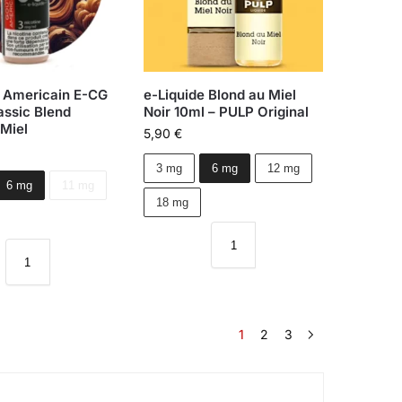
e Americain E-CG
e-Liquide Blond au Miel
assic Blend
Noir 10ml – PULP Original
 Miel
5,90
€
3 mg
6 mg
12 mg
6 mg
11 mg
18 mg
1
2
3