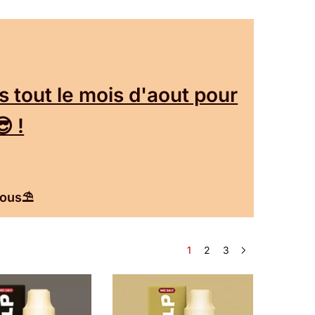
tout le mois d'aout pour
 !
vous⛱️
1
2
3