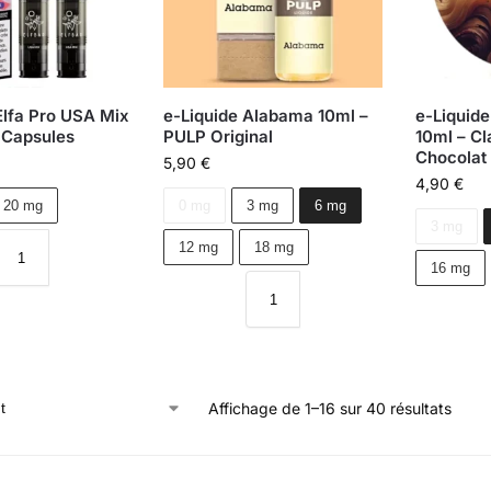
lfa Pro USA Mix
e-Liquide Alabama 10ml –
e-Liquid
2 Capsules
PULP Original
10ml – Cl
Chocolat
5,90
€
4,90
€
20 mg
0 mg
3 mg
6 mg
3 mg
12 mg
18 mg
16 mg
Affichage de 1–16 sur 40 résultats