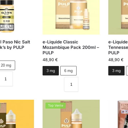
l Paso Nic Salt
e-Liquide Classic
e-Liquide
rk’s by PULP
Mozambique Pack 200ml –
Tennesse
PULP
PULP
48,90
€
48,90
€
20 mg
3 mg
6 mg
3 mg
Top Vente