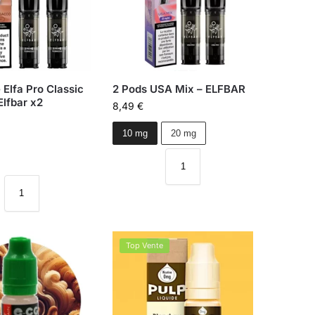
Elfa Pro Classic
2 Pods USA Mix – ELFBAR
lfbar x2
8,49
€
10 mg
20 mg
Top Vente