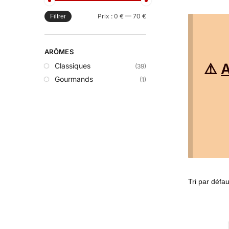
Prix :
0 €
—
70 €
Filtrer
ARÔMES
⚠️
A
Classiques
(39)
Gourmands
(1)