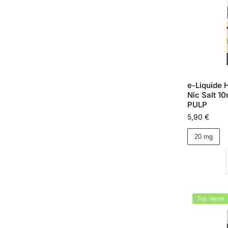
e-Liquide 
Nic Salt 10
PULP
5,90
€
20 mg
Top Vente