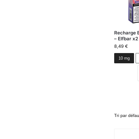
Recharge E
– Elfbar x
8,49
€
10 mg