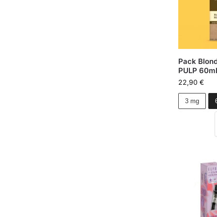
Pack Blond
PULP 60ml
22,90
€
3 mg