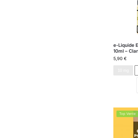
e-Liquide E
10ml – Cla
5,90
€
10 mg
Top Vente